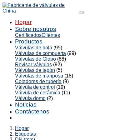
Hogar
Sobre nosotros
Certificados
Clientes
Productos
Válvulas de bola
(95)
Válvulas de compuerta
(99)
Válvulas de Globo
(88)
Revisar válvulas
(92)
Válvulas de tapón
(5)
Válvulas de mariposa
(18)
Coladores de tubería
(9)
Válvula de control
(19)
Válvula de cerámica
(11)
Válvula domo
(2)
Noticias
Contáctenos
Hogar
Etiquetas
DN (mm)