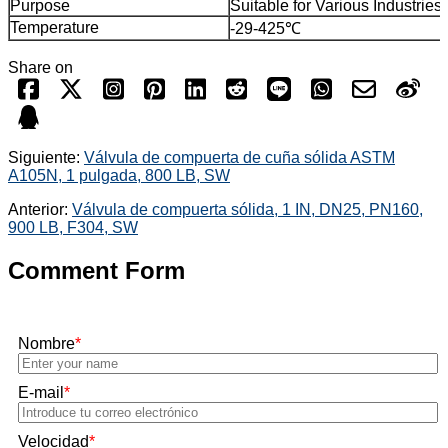
Purpose
Suitable for Various Industries
Temperature
-29-425℃
Share on
Siguiente:
Válvula de compuerta de cuña sólida ASTM
A105N, 1 pulgada, 800 LB, SW
Anterior:
Válvula de compuerta sólida, 1 IN, DN25, PN160,
900 LB, F304, SW
Comment Form
Nombre
*
E-mail
*
Velocidad
*