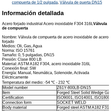
compuerta de 1/2 pulgada
,
Válvula de puerta DN15
Información detallada
Acero forjado industrial Acero inoxidable F304 316L
Válvula
de compuerta
Nombre: Válvula de compuerta de acero inoxidable de acero
forjado
Medios: Oli, Gas, Agua
Norma: ISO 15761
Tamaño: 0, 5 pulgadas, DN15
Presión: Clase 800 LB
Material: ASTM A182 F304, acero inoxidable 316L
Conexión final: SW
Energía: Manual, Neumática, Solenoide, Activada
Eléctricamente
Temperatura del medio: -54 ℃ - 232 ℃
Model number
Z61Y-800LB-DN15
Item
Forged Steel Solid Wedge Gat
Certification
ISO9001, ISO14001, ISO1800
Connection form
SOCKET WELD
Body material
Forged steel ASTM A182 F31