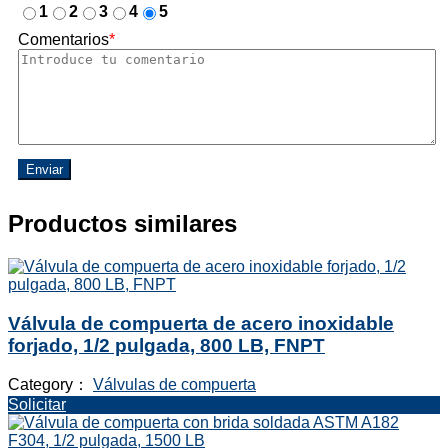
1
2
3
4
5
Comentarios
*
Enviar
Productos similares
Válvula de compuerta de acero inoxidable
forjado, 1/2 pulgada, 800 LB, FNPT
Category：
Válvulas de compuerta
Solicitar