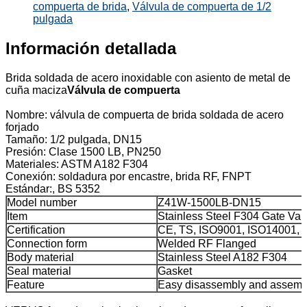
compuerta de brida
,
Válvula de compuerta de 1/2
pulgada
Información detallada
Brida soldada de acero inoxidable con asiento de metal de
cuña maciza
Válvula de compuerta
Nombre: válvula de compuerta de brida soldada de acero
forjado
Tamaño: 1/2 pulgada, DN15
Presión: Clase 1500 LB, PN250
Materiales: ASTM A182 F304
Conexión: soldadura por encastre, brida RF, FNPT
Estándar:, BS 5352
Model number
Z41W-1500LB-DN15
Item
Stainless Steel F304 Gate Val
Certification
CE, TS, ISO9001, ISO14001,
Connection form
Welded RF Flanged
Body material
Stainless Steel A182 F304
Seal material
Gasket
Feature
Easy disassembly and assemb