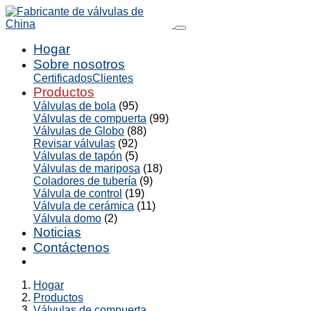
Hogar
Sobre nosotros
Certificados
Clientes
Productos
Válvulas de bola
(95)
Válvulas de compuerta
(99)
Válvulas de Globo
(88)
Revisar válvulas
(92)
Válvulas de tapón
(5)
Válvulas de mariposa
(18)
Coladores de tubería
(9)
Válvula de control
(19)
Válvula de cerámica
(11)
Válvula domo
(2)
Noticias
Contáctenos
Hogar
Productos
Válvulas de compuerta