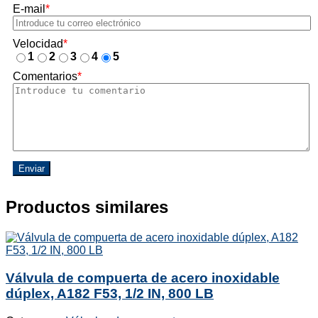
E-mail
*
Velocidad
*
1
2
3
4
5
Comentarios
*
Enviar
Productos similares
Válvula de compuerta de acero inoxidable
dúplex, A182 F53, 1/2 IN, 800 LB