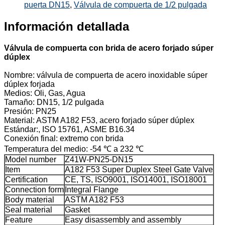
puerta DN15
,
Válvula de compuerta de 1/2 pulgada
Información detallada
Válvula de compuerta con brida de acero forjado súper
dúplex
Nombre: válvula de compuerta de acero inoxidable súper
dúplex forjada
Medios: Oli, Gas, Agua
Tamaño: DN15, 1/2 pulgada
Presión: PN25
Material: ASTM A182 F53, acero forjado súper dúplex
Estándar:, ISO 15761, ASME B16.34
Conexión final: extremo con brida
Temperatura del medio: -54 ℃ a 232 ℃
Model number
Z41W-PN25-DN15
Item
A182 F53 Super Duplex Steel Gate Valve
Certification
CE, TS, ISO9001, ISO14001, ISO18001
Connection form
Integral Flange
Body material
ASTM A182 F53
Seal material
Gasket
Feature
Easy disassembly and assembly