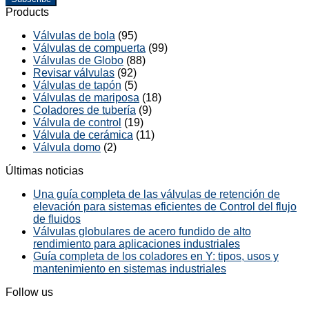
Products
Válvulas de bola
(95)
Válvulas de compuerta
(99)
Válvulas de Globo
(88)
Revisar válvulas
(92)
Válvulas de tapón
(5)
Válvulas de mariposa
(18)
Coladores de tubería
(9)
Válvula de control
(19)
Válvula de cerámica
(11)
Válvula domo
(2)
Últimas noticias
Una guía completa de las válvulas de retención de
elevación para sistemas eficientes de Control del flujo
de fluidos
Válvulas globulares de acero fundido de alto
rendimiento para aplicaciones industriales
Guía completa de los coladores en Y: tipos, usos y
mantenimiento en sistemas industriales
Follow us