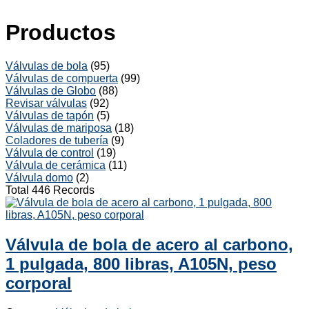
Productos
Válvulas de bola
(95)
Válvulas de compuerta
(99)
Válvulas de Globo
(88)
Revisar válvulas
(92)
Válvulas de tapón
(5)
Válvulas de mariposa
(18)
Coladores de tubería
(9)
Válvula de control
(19)
Válvula de cerámica
(11)
Válvula domo
(2)
Total 446 Records
Válvula de bola de acero al carbono,
1 pulgada, 800 libras, A105N, peso
corporal