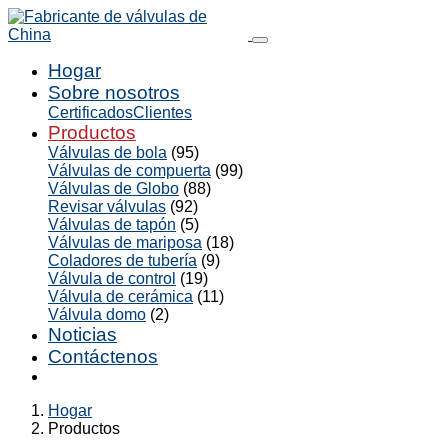
Hogar
Sobre nosotros
Certificados
Clientes
Productos
Válvulas de bola
(95)
Válvulas de compuerta
(99)
Válvulas de Globo
(88)
Revisar válvulas
(92)
Válvulas de tapón
(5)
Válvulas de mariposa
(18)
Coladores de tubería
(9)
Válvula de control
(19)
Válvula de cerámica
(11)
Válvula domo
(2)
Noticias
Contáctenos
Hogar
Productos