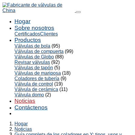
Hogar
Sobre nosotros
Certificados
Clientes
Productos
Válvulas de bola
(95)
Válvulas de compuerta
(99)
Válvulas de Globo
(88)
Revisar válvulas
(92)
Válvulas de tapón
(5)
Válvulas de mariposa
(18)
Coladores de tubería
(9)
Válvula de control
(19)
Válvula de cerámica
(11)
Válvula domo
(2)
Noticias
Contáctenos
Hogar
Noticias
Guía completa de los coladores en Y: tipos, usos y