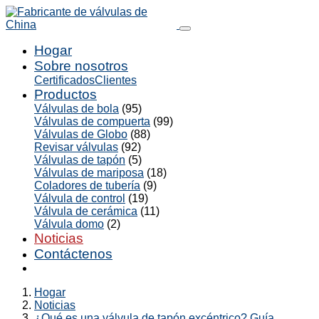
Hogar
Sobre nosotros
Certificados
Clientes
Productos
Válvulas de bola
(95)
Válvulas de compuerta
(99)
Válvulas de Globo
(88)
Revisar válvulas
(92)
Válvulas de tapón
(5)
Válvulas de mariposa
(18)
Coladores de tubería
(9)
Válvula de control
(19)
Válvula de cerámica
(11)
Válvula domo
(2)
Noticias
Contáctenos
Hogar
Noticias
¿Qué es una válvula de tapón excéntrico? Guía