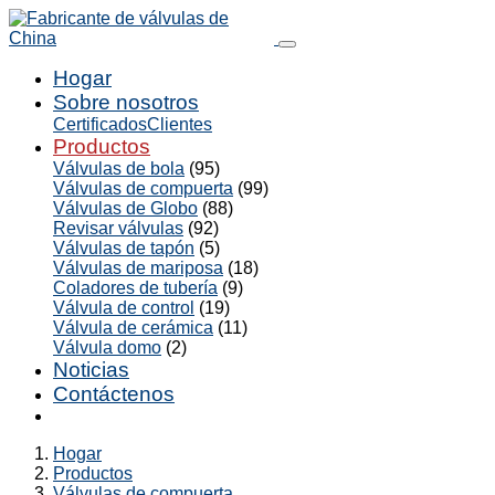
Hogar
Sobre nosotros
Certificados
Clientes
Productos
Válvulas de bola
(95)
Válvulas de compuerta
(99)
Válvulas de Globo
(88)
Revisar válvulas
(92)
Válvulas de tapón
(5)
Válvulas de mariposa
(18)
Coladores de tubería
(9)
Válvula de control
(19)
Válvula de cerámica
(11)
Válvula domo
(2)
Noticias
Contáctenos
Hogar
Productos
Válvulas de compuerta