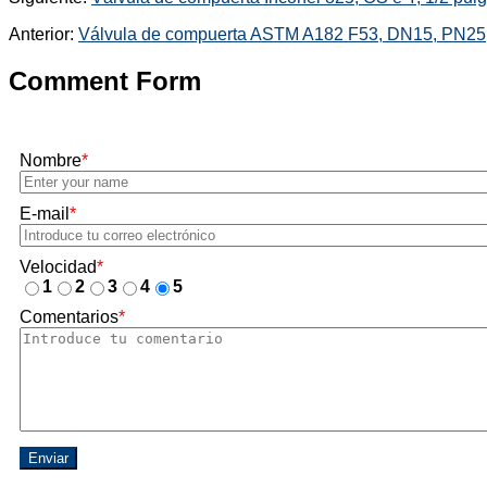
Anterior:
Válvula de compuerta ASTM A182 F53, DN15, PN25
Comment Form
Nombre
*
E-mail
*
Velocidad
*
1
2
3
4
5
Comentarios
*
Enviar