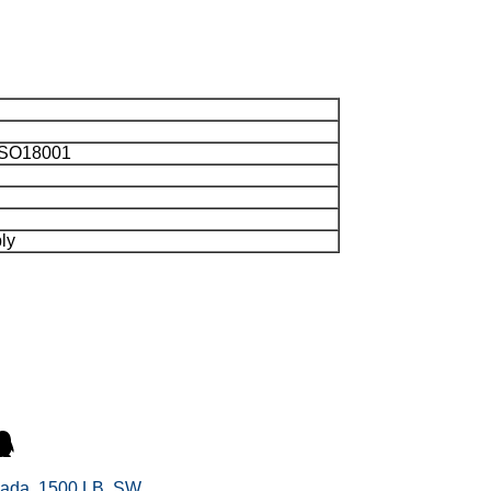
 ISO18001
ly
lgada, 1500 LB, SW