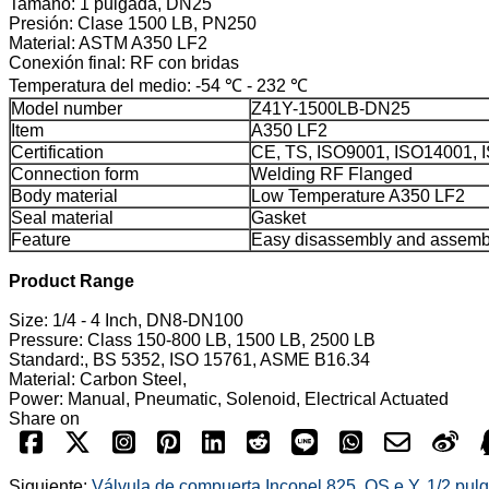
Tamaño: 1 pulgada, DN25
Presión: Clase 1500 LB, PN250
Material: ASTM A350 LF2
Conexión final: RF con bridas
Temperatura del medio: -54 ℃ - 232 ℃
Model number
Z41Y-1500LB-DN25
Item
A350 LF2
Certification
CE, TS, ISO9001, ISO14001,
Connection form
Welding RF Flanged
Body material
Low Temperature A350 LF2
Seal material
Gasket
Feature
Easy disassembly and assemb
Product Range
Size: 1/4 - 4 Inch, DN8-DN100
Pressure: Class 150-800 LB, 1500 LB, 2500 LB
Standard:, BS 5352, ISO 15761, ASME B16.34
Material: Carbon Steel,
Power: Manual, Pneumatic, Solenoid, Electrical Actuated
Share on
Siguiente:
Válvula de compuerta Inconel 825, OS e Y, 1/2 pu