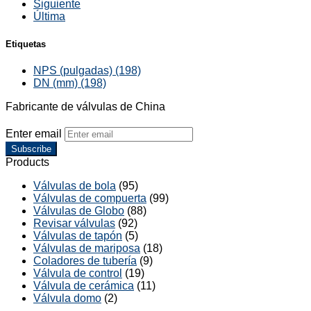
Siguiente
Última
Etiquetas
NPS (pulgadas) (198)
DN (mm) (198)
Fabricante de válvulas de China
Enter email
Subscribe
Products
Válvulas de bola
(95)
Válvulas de compuerta
(99)
Válvulas de Globo
(88)
Revisar válvulas
(92)
Válvulas de tapón
(5)
Válvulas de mariposa
(18)
Coladores de tubería
(9)
Válvula de control
(19)
Válvula de cerámica
(11)
Válvula domo
(2)