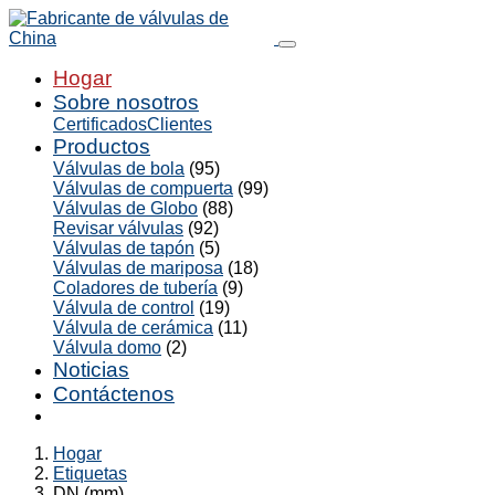
Hogar
Sobre nosotros
Certificados
Clientes
Productos
Válvulas de bola
(95)
Válvulas de compuerta
(99)
Válvulas de Globo
(88)
Revisar válvulas
(92)
Válvulas de tapón
(5)
Válvulas de mariposa
(18)
Coladores de tubería
(9)
Válvula de control
(19)
Válvula de cerámica
(11)
Válvula domo
(2)
Noticias
Contáctenos
Hogar
Etiquetas
DN (mm)