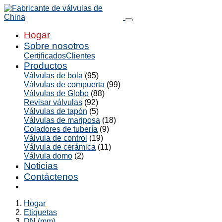
Hogar
Sobre nosotros
Certificados
Clientes
Productos
Válvulas de bola
(95)
Válvulas de compuerta
(99)
Válvulas de Globo
(88)
Revisar válvulas
(92)
Válvulas de tapón
(5)
Válvulas de mariposa
(18)
Coladores de tubería
(9)
Válvula de control
(19)
Válvula de cerámica
(11)
Válvula domo
(2)
Noticias
Contáctenos
Hogar
Etiquetas
DN (mm)