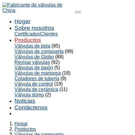
Hogar
Sobre nosotros
Certificados
Clientes
Productos
Válvulas de bola
(95)
Válvulas de compuerta
(99)
Válvulas de Globo
(88)
Revisar válvulas
(92)
Válvulas de tapón
(5)
Válvulas de mariposa
(18)
Coladores de tubería
(9)
Válvula de control
(19)
Válvula de cerámica
(11)
Válvula domo
(2)
Noticias
Contáctenos
Hogar
Productos
Válvulas de compuerta