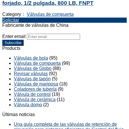
forjado, 1/2 pulgada, 800 LB, FNPT
Category：
Válvulas de compuerta
Solicitar
Fabricante de válvulas de China
Enter email
Subscribe
Products
Válvulas de bola
(95)
Válvulas de compuerta
(99)
Válvulas de Globo
(88)
Revisar válvulas
(92)
Válvulas de tapón
(5)
Válvulas de mariposa
(18)
Coladores de tubería
(9)
Válvula de control
(19)
Válvula de cerámica
(11)
Válvula domo
(2)
Últimas noticias
Una guía completa de las válvulas de retención de