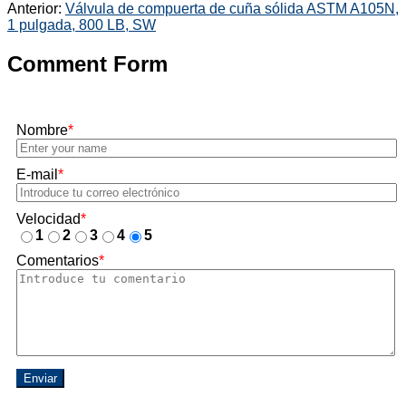
Anterior:
Válvula de compuerta de cuña sólida ASTM A105N,
1 pulgada, 800 LB, SW
Comment Form
Nombre
*
E-mail
*
Velocidad
*
1
2
3
4
5
Comentarios
*
Enviar