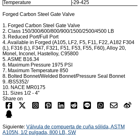
Temperature
-29-425
Forged Carbon Steel Gate Valve
1. Forged Carbon Steel Gate Valve
2. Class 150/300/600/800/900/1500/2500/4500 LB
3. Reduced Port/Full Port
4. Available in Forged (A105, LF2, F5, F11, F22, A182 F304
(L), F316 (L), F347, F321, F51, F53, F55, F60), Alloy 20,
Monel, Inconel, Hastelloy, C95800
5. ASME B16.34
6. Maximum Pressure 1975 PSI
7. Maximum Temperature 850
8. Bolted Bonnet/Welded Bonnet/Pressure Seal Bonnet
9. /BS5352/
10. NACE MR0175
11. Sizes 1/2 - 4”
Share on
Siguiente:
Válvula de compuerta de cuña sólida, ASTM
A105N, 1/2 pulgada, 800 LB, SW