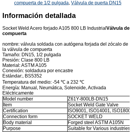
compuerta de 1/2 pulgada
,
Válvula de puerta DN15
Información detallada
Socket Weld Acero forjado A105 800 LB Industrial
Válvula de
compuerta
nombre: válvula soldada con autógena forjada del zócalo de
la válvula de compuerta
Tamaño: DN15, 1/2 pulgada
Presión: Clase 800 LB
Material: ASTM A105
Conexión: soldadura por encastre
Estándar:, BS5352
Temperatura del medio: -54 ℃ a 232 ℃
Energía: Manual, Neumática, Solenoide, Activada
Eléctricamente
Model number
Z61Y-800LB-DN15
Item
Socket Weld Gate Valve
Certification
ISO9001, ISO14001, ISO1800
Connection form
SOCKET WELD
Body material
Forged steel ASTM A105N
Purpose
Suitable for Various industries