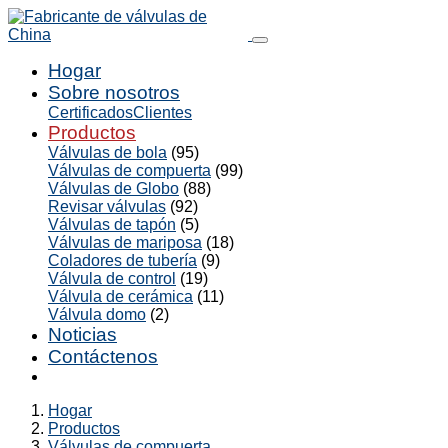
Hogar
Sobre nosotros
Certificados
Clientes
Productos
Válvulas de bola
(95)
Válvulas de compuerta
(99)
Válvulas de Globo
(88)
Revisar válvulas
(92)
Válvulas de tapón
(5)
Válvulas de mariposa
(18)
Coladores de tubería
(9)
Válvula de control
(19)
Válvula de cerámica
(11)
Válvula domo
(2)
Noticias
Contáctenos
Hogar
Productos
Válvulas de compuerta