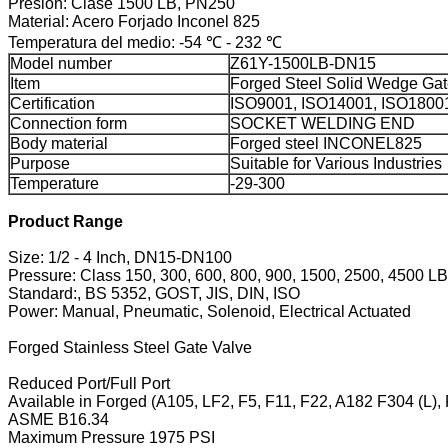
Presión: Clase 1500 LB, PN250
Material: Acero Forjado Inconel 825
Temperatura del medio: -54 ℃ - 232 ℃
Model number
Z61Y-1500LB-DN15
Item
Forged Steel Solid Wedge Gat
Certification
ISO9001, ISO14001, ISO1800
Connection form
SOCKET WELDING END
Body material
Forged steel INCONEL825
Purpose
Suitable for Various Industries
Temperature
-29-300
Product Range
Size: 1/2 - 4 Inch, DN15-DN100
Pressure: Class 150, 300, 600, 800, 900, 1500, 2500, 4500 LB
Standard:, BS 5352, GOST, JIS, DIN, ISO
Power: Manual, Pneumatic, Solenoid, Electrical Actuated
Forged Stainless Steel Gate Valve
Reduced Port/Full Port
Available in Forged (A105, LF2, F5, F11, F22, A182 F304 (L), 
ASME B16.34
Maximum Pressure 1975 PSI