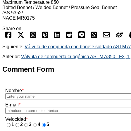
Maximum Temperature 850
Bolted Bonnet / Welded Bonnet / Pressure Seal Bonnet
/BS 5352/
NACE MR0175
Share on
Siguiente:
Válvula de compuerta con bonete soldado ASTM A
Anterior:
Válvula de compuerta criogénica ASTM A350 LF2, 1
Comment Form
Nombre
*
E-mail
*
Velocidad
*
1
2
3
4
5