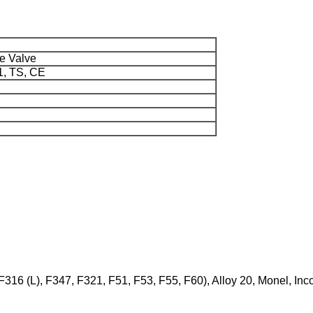
e Valve
1, TS, CE
F316 (L), F347, F321, F51, F53, F55, F60), Alloy 20, Monel, Inc