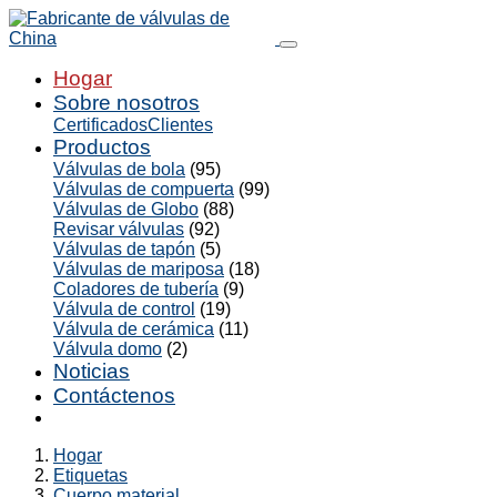
Hogar
Sobre nosotros
Certificados
Clientes
Productos
Válvulas de bola
(95)
Válvulas de compuerta
(99)
Válvulas de Globo
(88)
Revisar válvulas
(92)
Válvulas de tapón
(5)
Válvulas de mariposa
(18)
Coladores de tubería
(9)
Válvula de control
(19)
Válvula de cerámica
(11)
Válvula domo
(2)
Noticias
Contáctenos
Hogar
Etiquetas
Cuerpo material