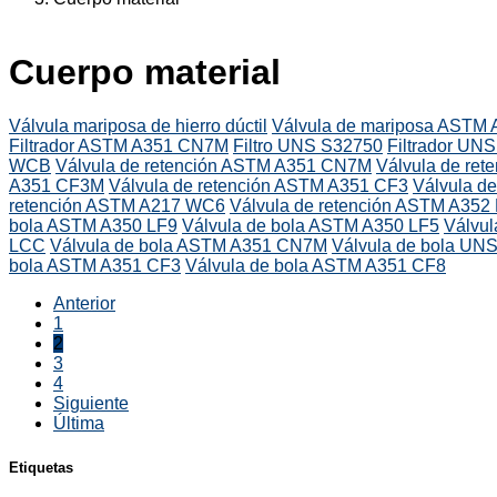
Cuerpo material
Válvula mariposa de hierro dúctil
Válvula de mariposa ASTM
Filtrador ASTM A351 CN7M
Filtro UNS S32750
Filtrador UN
WCB
Válvula de retención ASTM A351 CN7M
Válvula de re
A351 CF3M
Válvula de retención ASTM A351 CF3
Válvula d
retención ASTM A217 WC6
Válvula de retención ASTM A352
bola ASTM A350 LF9
Válvula de bola ASTM A350 LF5
Válvu
LCC
Válvula de bola ASTM A351 CN7M
Válvula de bola UN
bola ASTM A351 CF3
Válvula de bola ASTM A351 CF8
Anterior
1
2
3
4
Siguiente
Última
Etiquetas