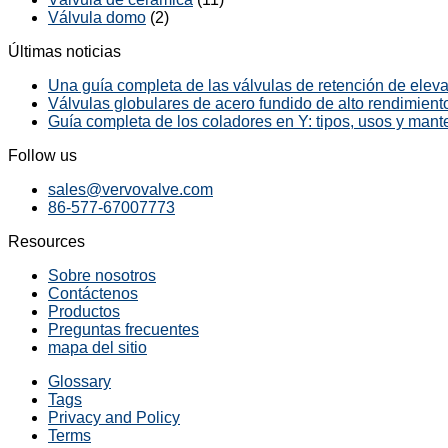
Válvula domo
(2)
Últimas noticias
Una guía completa de las válvulas de retención de elevac
Válvulas globulares de acero fundido de alto rendimiento
Guía completa de los coladores en Y: tipos, usos y mant
Follow us
sales@vervovalve.com
86-577-67007773
Resources
Sobre nosotros
Contáctenos
Productos
Preguntas frecuentes
mapa del sitio
Glossary
Tags
Privacy and Policy
Terms