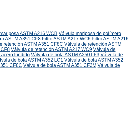
e mariposa ASTM A216 WCB
Válvula mariposa de polímero
ltro ASTM A351 CF8
Filtro ASTM A217 WC6
Filtro ASTM A216
de retención ASTM A351 CF8C
Válvula de retención ASTM
1 CF8
Válvula de retención ASTM A217 WC9
Válvula de
 acero fundido
Válvula de bola ASTM A350 LF3
Válvula de
lvula de bola ASTM A352 LC1
Válvula de bola ASTM A352
 A351 CF8C
Válvula de bola ASTM A351 CF3M
Válvula de