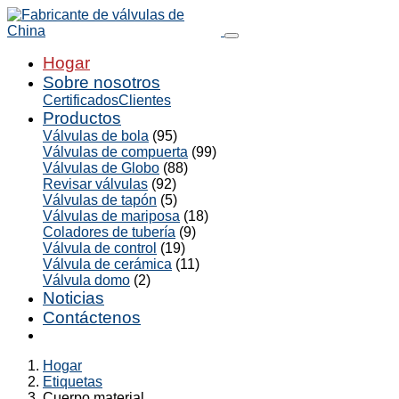
Hogar
Sobre nosotros
Certificados
Clientes
Productos
Válvulas de bola
(95)
Válvulas de compuerta
(99)
Válvulas de Globo
(88)
Revisar válvulas
(92)
Válvulas de tapón
(5)
Válvulas de mariposa
(18)
Coladores de tubería
(9)
Válvula de control
(19)
Válvula de cerámica
(11)
Válvula domo
(2)
Noticias
Contáctenos
Hogar
Etiquetas
Cuerpo material