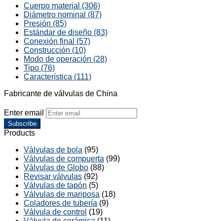
Cuerpo material (306)
Diámetro nominal (87)
Presión (85)
Estándar de diseño (83)
Conexión final (57)
Construcción (10)
Modo de operación (28)
Tipo (76)
Característica (111)
Fabricante de válvulas de China
Enter email
Subscribe
Products
Válvulas de bola
(95)
Válvulas de compuerta
(99)
Válvulas de Globo
(88)
Revisar válvulas
(92)
Válvulas de tapón
(5)
Válvulas de mariposa
(18)
Coladores de tubería
(9)
Válvula de control
(19)
Válvula de cerámica
(11)