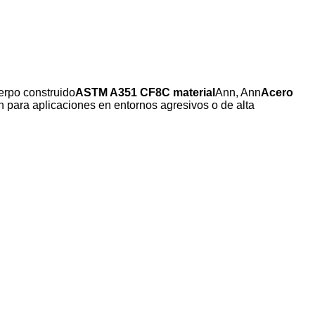
erpo construido
ASTM A351 CF8C material
Ann, Ann
Acero
n para aplicaciones en entornos agresivos o de alta