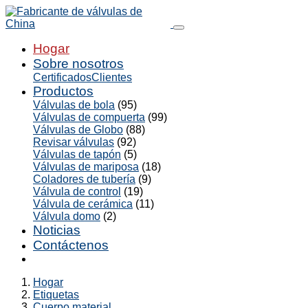
Hogar
Sobre nosotros
Certificados
Clientes
Productos
Válvulas de bola
(95)
Válvulas de compuerta
(99)
Válvulas de Globo
(88)
Revisar válvulas
(92)
Válvulas de tapón
(5)
Válvulas de mariposa
(18)
Coladores de tubería
(9)
Válvula de control
(19)
Válvula de cerámica
(11)
Válvula domo
(2)
Noticias
Contáctenos
Hogar
Etiquetas
Cuerpo material