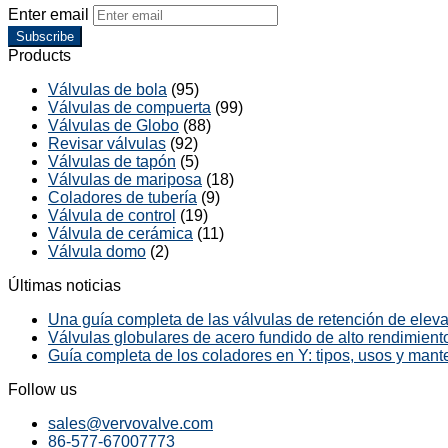
Enter email
Subscribe
Products
Válvulas de bola
(95)
Válvulas de compuerta
(99)
Válvulas de Globo
(88)
Revisar válvulas
(92)
Válvulas de tapón
(5)
Válvulas de mariposa
(18)
Coladores de tubería
(9)
Válvula de control
(19)
Válvula de cerámica
(11)
Válvula domo
(2)
Últimas noticias
Una guía completa de las válvulas de retención de elevac
Válvulas globulares de acero fundido de alto rendimiento
Guía completa de los coladores en Y: tipos, usos y mant
Follow us
sales@vervovalve.com
86-577-67007773