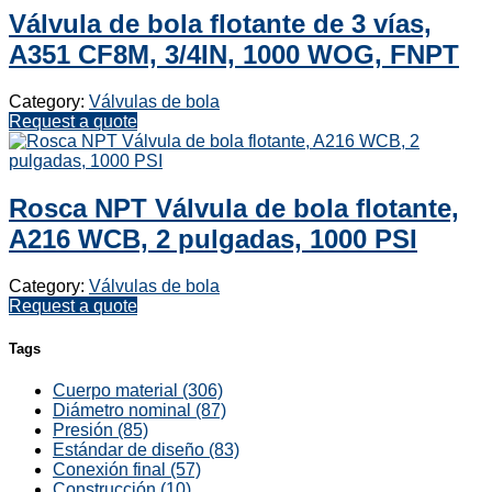
Válvula de bola flotante de 3 vías,
A351 CF8M, 3/4IN, 1000 WOG, FNPT
Category:
Válvulas de bola
Request a quote
Rosca NPT Válvula de bola flotante,
A216 WCB, 2 pulgadas, 1000 PSI
Category:
Válvulas de bola
Request a quote
Tags
Cuerpo material (306)
Diámetro nominal (87)
Presión (85)
Estándar de diseño (83)
Conexión final (57)
Construcción (10)