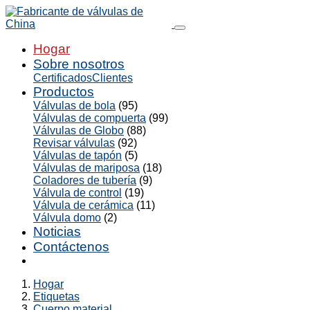
Hogar
Sobre nosotros
Certificados
Clientes
Productos
Válvulas de bola
(95)
Válvulas de compuerta
(99)
Válvulas de Globo
(88)
Revisar válvulas
(92)
Válvulas de tapón
(5)
Válvulas de mariposa
(18)
Coladores de tubería
(9)
Válvula de control
(19)
Válvula de cerámica
(11)
Válvula domo
(2)
Noticias
Contáctenos
Hogar
Etiquetas
Cuerpo material