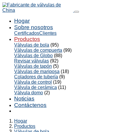
Hogar
Sobre nosotros
Certificados
Clientes
Productos
Válvulas de bola
(95)
Válvulas de compuerta
(99)
Válvulas de Globo
(88)
Revisar válvulas
(92)
Válvulas de tapón
(5)
Válvulas de mariposa
(18)
Coladores de tubería
(9)
Válvula de control
(19)
Válvula de cerámica
(11)
Válvula domo
(2)
Noticias
Contáctenos
Hogar
Productos
Válvulas de bola