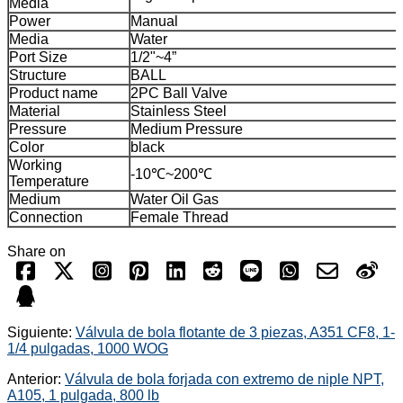
Media
Power
Manual
Media
Water
Port Size
1/2"~4”
Structure
BALL
Product name
2PC Ball Valve
Material
Stainless Steel
Pressure
Medium Pressure
Color
black
Working
-10℃~200℃
Temperature
Medium
Water Oil Gas
Connection
Female Thread
Share on
Siguiente:
Válvula de bola flotante de 3 piezas, A351 CF8, 1-
1/4 pulgadas, 1000 WOG
Anterior:
Válvula de bola forjada con extremo de niple NPT,
A105, 1 pulgada, 800 lb