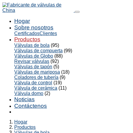
Hogar
Sobre nosotros
Certificados
Clientes
Productos
Válvulas de bola
(95)
Válvulas de compuerta
(99)
Válvulas de Globo
(88)
Revisar válvulas
(92)
Válvulas de tapón
(5)
Válvulas de mariposa
(18)
Coladores de tubería
(9)
Válvula de control
(19)
Válvula de cerámica
(11)
Válvula domo
(2)
Noticias
Contáctenos
Hogar
Productos
Válvulas de bola