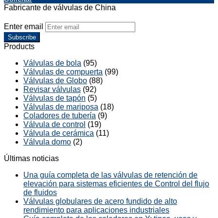
Fabricante de válvulas de China
Enter email
Subscribe
Products
Válvulas de bola
(95)
Válvulas de compuerta
(99)
Válvulas de Globo
(88)
Revisar válvulas
(92)
Válvulas de tapón
(5)
Válvulas de mariposa
(18)
Coladores de tubería
(9)
Válvula de control
(19)
Válvula de cerámica
(11)
Válvula domo
(2)
Últimas noticias
Una guía completa de las válvulas de retención de
elevación para sistemas eficientes de Control del flujo
de fluidos
Válvulas globulares de acero fundido de alto
rendimiento para aplicaciones industriales