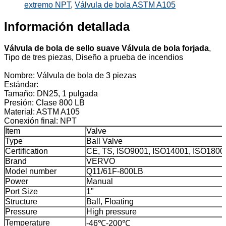
extremo NPT
,
Válvula de bola ASTM A105
Información detallada
Válvula de bola de sello suave Válvula de bola forjada
,
Tipo de tres piezas, Diseño a prueba de incendios
Nombre: Válvula de bola de 3 piezas
Estándar:
Tamaño: DN25, 1 pulgada
Presión: Clase 800 LB
Material: ASTM A105
Conexión final: NPT
Item
Valve
Type
Ball Valve
Certification
CE, TS, ISO9001, ISO14001, ISO1800
Brand
VERVO
Model number
Q11/61F-800LB
Power
Manual
Port Size
1"
Structure
Ball, Floating
Pressure
High pressure
Temperature
-46℃-200℃