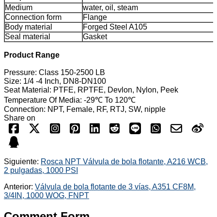
Medium
water, oil, steam
Connection form
Flange
Body material
Forged Steel A105
Seal material
Gasket
Product Range
Pressure: Class 150-2500 LB
Size: 1/4 -4 Inch, DN8-DN100
Seat Material: PTFE, RPTFE, Devlon, Nylon, Peek
Temperature Of Media: -29℃ To 120℃
Connection: NPT, Female, RF, RTJ, SW, nipple
Share on
Siguiente:
Rosca NPT Válvula de bola flotante, A216 WCB,
2 pulgadas, 1000 PSI
Anterior:
Válvula de bola flotante de 3 vías, A351 CF8M,
3/4IN, 1000 WOG, FNPT
Comment Form