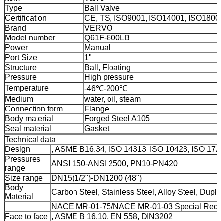
Type
Ball Valve
Certification
CE, TS, ISO9001, ISO14001, ISO1800
Brand
VERVO
Model number
Q61F-800LB
Power
Manual
Port Size
1"
Structure
Ball, Floating
Pressure
High pressure
Temperature
-46℃-200℃
Medium
water, oil, steam
Connection form
Flange
Body material
Forged Steel A105
Seal material
Gasket
Technical data
Design
, ASME B16.34, ISO 14313, ISO 10423, ISO 17
Pressures
ANSI 150-ANSI 2500, PN10-PN420
range
Size range
DN15(1/2")-DN1200 (48")
Body
Carbon Steel, Stainless Steel, Alloy Steel, Duplex
Material
NACE MR-01-75/NACE MR-01-03 Special Requ
Face to face
, ASME B 16.10, EN 558, DIN3202