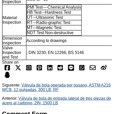
Inspection
PMI Test----Chemical Analysis
HB Test---Hardness Test
UT---Ultrasonic Test
Material
Inspection
RT---Radio-graphic Test
MT---Magnetic Test
NDT Test Non-destructive
Dimension
According to drawings
inspection
Valve
Inspection
, DIN 3230, EN 12266, BS 5146
and Test
Share on
Siguiente:
Válvula de bola operada por gusano, ASTM A216
WCB, 12 pulgadas, 300 LB, RF
Anterior:
Válvula de bola de entrada lateral de tres piezas de
acero al carbono, 2IN, 1500 LB
Comment Form