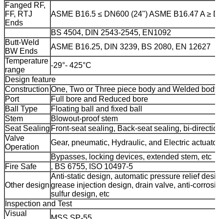
Fanged RF,
FF, RTJ
ASME B16.5 ≤ DN600 (24") ASME B16.47 A ≥ D
Ends
BS 4504, DIN 2543-2545, EN1092
Butt-Weld
ASME B16.25, DIN 3239, BS 2080, EN 12627
BW Ends
Temperature
-29°- 425°C
range
Design feature
Construction
One, Two or Three piece body and Welded body
Port
Full bore and Reduced bore
Ball Type
Floating ball and fixed ball
Stem
Blowout-proof stem
Seat Sealing
Front-seat sealing, Back-seat sealing, bi-directio
Valve
Gear, pneumatic, Hydraulic, and Electric actuator
Operation
Bypasses, locking devices, extended stem, etc
Fire Safe
, BS 6755, ISO 10497-5
Anti-static design, automatic pressure relief de
Other design
grease injection design, drain valve, anti-corrosi
sulfur design, etc
Inspection and Test
Visual
MSS SP-55