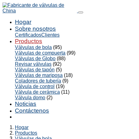
Hogar
Sobre nosotros
Certificados
Clientes
Productos
Válvulas de bola
(95)
Válvulas de compuerta
(99)
Válvulas de Globo
(88)
Revisar válvulas
(92)
Válvulas de tapón
(5)
Válvulas de mariposa
(18)
Coladores de tubería
(9)
Válvula de control
(19)
Válvula de cerámica
(11)
Válvula domo
(2)
Noticias
Contáctenos
Hogar
Productos
Válvulas de bola