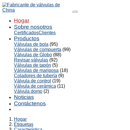
Hogar
Sobre nosotros
Certificados
Clientes
Productos
Válvulas de bola
(95)
Válvulas de compuerta
(99)
Válvulas de Globo
(88)
Revisar válvulas
(92)
Válvulas de tapón
(5)
Válvulas de mariposa
(18)
Coladores de tubería
(9)
Válvula de control
(19)
Válvula de cerámica
(11)
Válvula domo
(2)
Noticias
Contáctenos
Hogar
Etiquetas
Característica