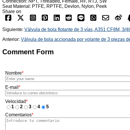
Connection: NPT, Threaded, Female, RF, RTJ, SW
Seat Material: PTFE, RPTFE, Devlon, Nylon, Peek
Share on
Siguiente:
Válvula de bola flotante de 3 vías, A351 CF8M, 3
Anterior:
Válvula de bola accionada por volante de 3 piezas d
Comment Form
Nombre
*
E-mail
*
Velocidad
*
1
2
3
4
5
Comentarios
*