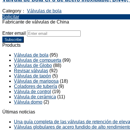
Category：
Válvulas de bola
Solicitar
Fabricante de válvulas de China
Enter email
Subscribe
Products
Válvulas de bola
(95)
Válvulas de compuerta
(99)
Válvulas de Globo
(88)
Revisar válvulas
(92)
Válvulas de tapón
(5)
Válvulas de mariposa
(18)
Coladores de tubería
(9)
Válvula de control
(19)
Válvula de cerámica
(11)
Válvula domo
(2)
Últimas noticias
Una guía completa de las válvulas de retención de elevac
Válvulas globulares de acero fundido de alto rendimiento