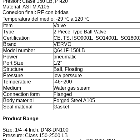
Presión: Clase 150 LB, PN20
Material: ASTM A105
Conexión final: RF con bridas
Temperatura del medio: -29 ℃ a 120 ℃
Item
Valve
Type
2 Piece Type Ball Valve
Certification
CE, TS, ISO9001, ISO14001, ISO1800
Brand
VERVO
Model number
Q641F-150LB
Power
pneumatic
Port Size
1/2"
Structure
Ball, Floating
Pressure
low perssure
Temperature
-46~200
Medium
Water gas steam
Connection form
Flanged
Body material
Forged Steel A105
Seal material
Gasket
Product Range
Size: 1/4 -4 Inch, DN8-DN100
Pressure: Class 150-2500 LB