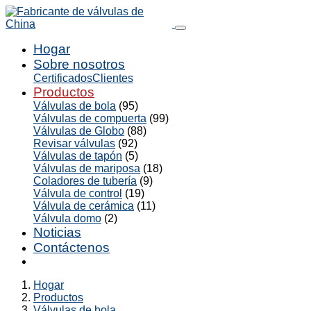
Hogar
Sobre nosotros
Certificados
Clientes
Productos
Válvulas de bola
(95)
Válvulas de compuerta
(99)
Válvulas de Globo
(88)
Revisar válvulas
(92)
Válvulas de tapón
(5)
Válvulas de mariposa
(18)
Coladores de tubería
(9)
Válvula de control
(19)
Válvula de cerámica
(11)
Válvula domo
(2)
Noticias
Contáctenos
Hogar
Productos
Válvulas de bola