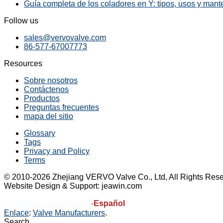
Guía completa de los coladores en Y: tipos, usos y mant
Follow us
sales@vervovalve.com
86-577-67007773
Resources
Sobre nosotros
Contáctenos
Productos
Preguntas frecuentes
mapa del sitio
Glossary
Tags
Privacy and Policy
Terms
© 2010-2026 Zhejiang VERVO Valve Co., Ltd, All Rights Rese
Website Design & Support: jeawin.com
-
Español
English (United States)
Enlace
:
Valve Manufacturers
.
Search