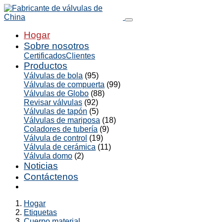
Hogar
Sobre nosotros
Certificados
Clientes
Productos
Válvulas de bola
(95)
Válvulas de compuerta
(99)
Válvulas de Globo
(88)
Revisar válvulas
(92)
Válvulas de tapón
(5)
Válvulas de mariposa
(18)
Coladores de tubería
(9)
Válvula de control
(19)
Válvula de cerámica
(11)
Válvula domo
(2)
Noticias
Contáctenos
Hogar
Etiquetas
Cuerpo material