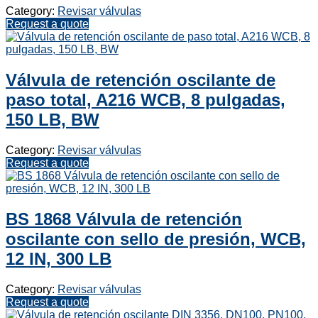
Category:
Revisar válvulas
Request a quote
Válvula de retención oscilante de
paso total, A216 WCB, 8 pulgadas,
150 LB, BW
Category:
Revisar válvulas
Request a quote
BS 1868 Válvula de retención
oscilante con sello de presión, WCB,
12 IN, 300 LB
Category:
Revisar válvulas
Request a quote