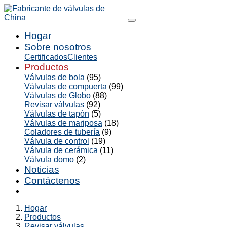
Hogar
Sobre nosotros
Certificados
Clientes
Productos
Válvulas de bola
(95)
Válvulas de compuerta
(99)
Válvulas de Globo
(88)
Revisar válvulas
(92)
Válvulas de tapón
(5)
Válvulas de mariposa
(18)
Coladores de tubería
(9)
Válvula de control
(19)
Válvula de cerámica
(11)
Válvula domo
(2)
Noticias
Contáctenos
Hogar
Productos
Revisar válvulas