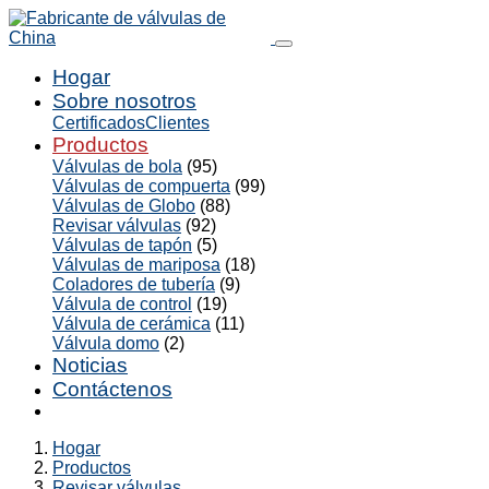
Hogar
Sobre nosotros
Certificados
Clientes
Productos
Válvulas de bola
(95)
Válvulas de compuerta
(99)
Válvulas de Globo
(88)
Revisar válvulas
(92)
Válvulas de tapón
(5)
Válvulas de mariposa
(18)
Coladores de tubería
(9)
Válvula de control
(19)
Válvula de cerámica
(11)
Válvula domo
(2)
Noticias
Contáctenos
Hogar
Productos
Revisar válvulas