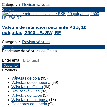
Category：
Revisar válvulas
Solicitar
Válvula de retención oscilante PSB, 10
pulgadas, 2500 LB, SW, RF
Category：
Revisar válvulas
Solicitar
Fabricante de válvulas de China
Enter email
Subscribe
Products
Válvulas de bola
(95)
Válvulas de compuerta
(99)
Válvulas de Globo
(88)
Revisar válvulas
(92)
Válvulas de tapón
(5)
Válvulas de mariposa
(18)
Coladores de tubería
(9)