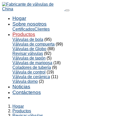
Hogar
Sobre nosotros
Certificados
Clientes
Productos
Válvulas de bola
(95)
Válvulas de compuerta
(99)
Válvulas de Globo
(88)
Revisar válvulas
(92)
Válvulas de tapón
(5)
Válvulas de mariposa
(18)
Coladores de tubería
(9)
Válvula de control
(19)
Válvula de cerámica
(11)
Válvula domo
(2)
Noticias
Contáctenos
Hogar
Productos
Revisar válvulas