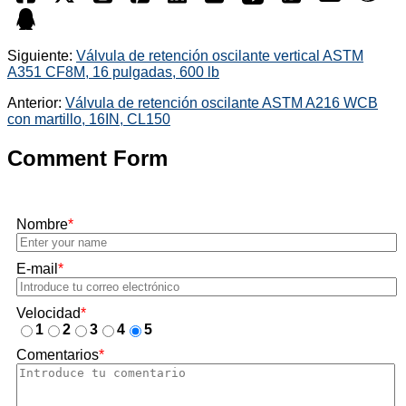
Siguiente:
Válvula de retención oscilante vertical ASTM
A351 CF8M, 16 pulgadas, 600 lb
Anterior:
Válvula de retención oscilante ASTM A216 WCB
con martillo, 16IN, CL150
Comment Form
Nombre
*
E-mail
*
Velocidad
*
1
2
3
4
5
Comentarios
*