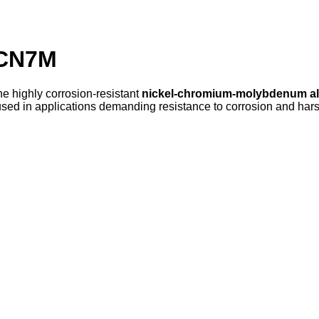
 CN7M
e highly corrosion-resistant
nickel-chromium-molybdenum all
 used in applications demanding resistance to corrosion and har