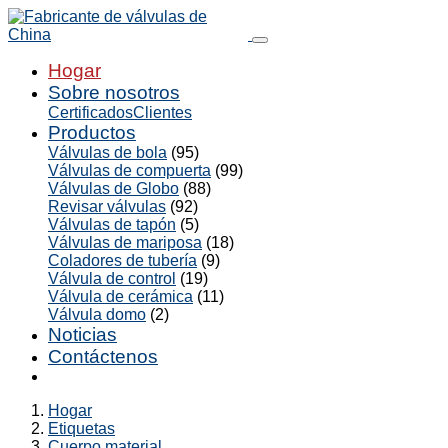
Hogar
Sobre nosotros
Certificados
Clientes
Productos
Válvulas de bola
(95)
Válvulas de compuerta
(99)
Válvulas de Globo
(88)
Revisar válvulas
(92)
Válvulas de tapón
(5)
Válvulas de mariposa
(18)
Coladores de tubería
(9)
Válvula de control
(19)
Válvula de cerámica
(11)
Válvula domo
(2)
Noticias
Contáctenos
Hogar
Etiquetas
Cuerpo material