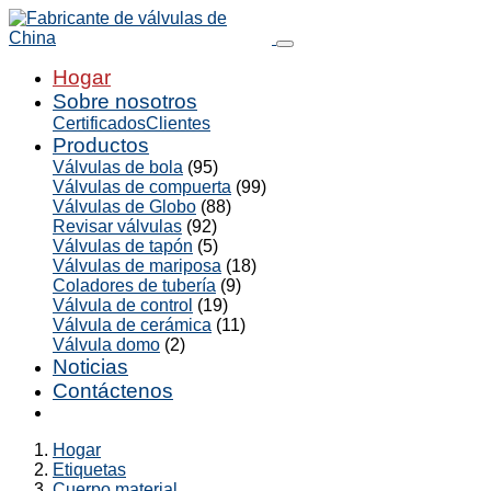
Hogar
Sobre nosotros
Certificados
Clientes
Productos
Válvulas de bola
(95)
Válvulas de compuerta
(99)
Válvulas de Globo
(88)
Revisar válvulas
(92)
Válvulas de tapón
(5)
Válvulas de mariposa
(18)
Coladores de tubería
(9)
Válvula de control
(19)
Válvula de cerámica
(11)
Válvula domo
(2)
Noticias
Contáctenos
Hogar
Etiquetas
Cuerpo material