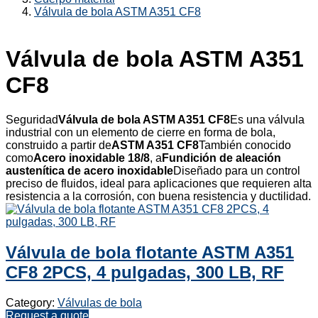
Válvula de bola ASTM A351 CF8
Válvula de bola ASTM A351
CF8
Seguridad
Válvula de bola ASTM A351 CF8
Es una válvula
industrial con un elemento de cierre en forma de bola,
construido a partir de
ASTM A351 CF8
También conocido
como
Acero inoxidable 18/8
, a
Fundición de aleación
austenítica de acero inoxidable
Diseñado para un control
preciso de fluidos, ideal para aplicaciones que requieren alta
resistencia a la corrosión, con buena resistencia y ductilidad.
Válvula de bola flotante ASTM A351
CF8 2PCS, 4 pulgadas, 300 LB, RF
Category:
Válvulas de bola
Request a quote