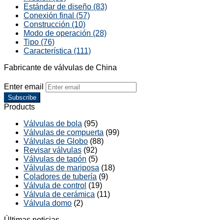
Estándar de diseño (83)
Conexión final (57)
Construcción (10)
Modo de operación (28)
Tipo (76)
Característica (111)
Fabricante de válvulas de China
Enter email
Subscribe
Products
Válvulas de bola
(95)
Válvulas de compuerta
(99)
Válvulas de Globo
(88)
Revisar válvulas
(92)
Válvulas de tapón
(5)
Válvulas de mariposa
(18)
Coladores de tubería
(9)
Válvula de control
(19)
Válvula de cerámica
(11)
Válvula domo
(2)
Últimas noticias