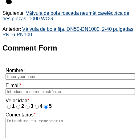
Siguiente:
Válvula de bola roscada neumática/eléctrica de
tres piezas, 1000 WOG
Anterior:
Válvula de bola fija, DN50-DN1000, 2-40 pulgadas,
PN16-PN100
Comment Form
Nombre
*
E-mail
*
Velocidad
*
1
2
3
4
5
Comentarios
*