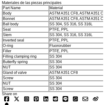
Materiales de las piezas principales
Part Name
Material
Body
ASTM A351 CF8, ASTM A351 C
Bonnet
ASTM A351 CF8, ASTM A351 C
Ball body
SS 304, SS 316, SS 316L
Seat
PTFE, PPL
Stem
SS 304, SS 316, SS 316L
Inverted seal
PTFE, PPL
O-ring
Fluororubber
Filler
PTFE, PPL
Filling clamping ring
SS 304
Butterfly spring
SS 304
NUT
SS 304
Gland of valve
ASTM A351 CF8
Screw
SS 304
NUT
SS 304
Screw
SS 304
Share on