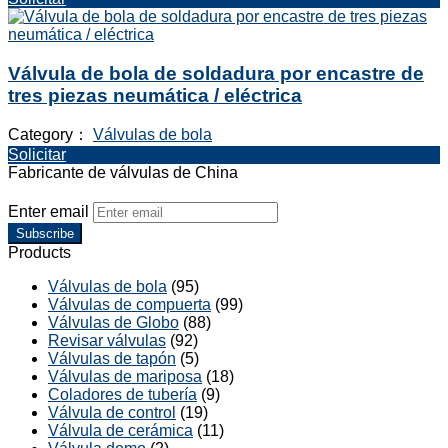
Válvula de bola de soldadura por encastre de
tres piezas neumática / eléctrica
Category：
Válvulas de bola
Solicitar
Fabricante de válvulas de China
Enter email
Subscribe
Products
Válvulas de bola
(95)
Válvulas de compuerta
(99)
Válvulas de Globo
(88)
Revisar válvulas
(92)
Válvulas de tapón
(5)
Válvulas de mariposa
(18)
Coladores de tubería
(9)
Válvula de control
(19)
Válvula de cerámica
(11)