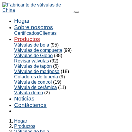
Hogar
Sobre nosotros
Certificados
Clientes
Productos
Válvulas de bola
(95)
Válvulas de compuerta
(99)
Válvulas de Globo
(88)
Revisar válvulas
(92)
Válvulas de tapón
(5)
Válvulas de mariposa
(18)
Coladores de tubería
(9)
Válvula de control
(19)
Válvula de cerámica
(11)
Válvula domo
(2)
Noticias
Contáctenos
Hogar
Productos
Válvulas de bola