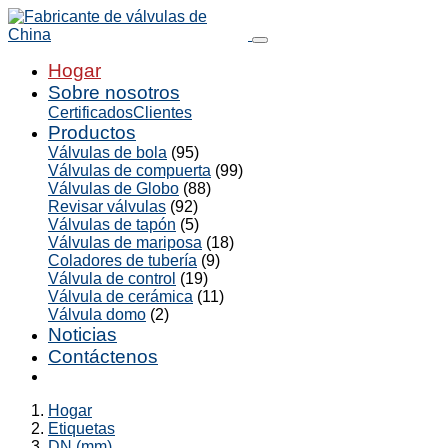
Hogar
Sobre nosotros
Certificados
Clientes
Productos
Válvulas de bola
(95)
Válvulas de compuerta
(99)
Válvulas de Globo
(88)
Revisar válvulas
(92)
Válvulas de tapón
(5)
Válvulas de mariposa
(18)
Coladores de tubería
(9)
Válvula de control
(19)
Válvula de cerámica
(11)
Válvula domo
(2)
Noticias
Contáctenos
Hogar
Etiquetas
DN (mm)