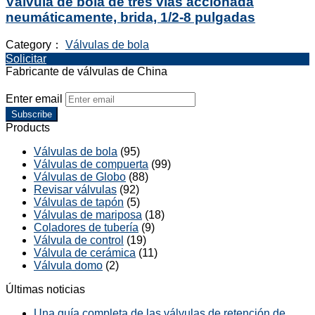
Válvula de bola de tres vías accionada
neumáticamente, brida, 1/2-8 pulgadas
Category：
Válvulas de bola
Solicitar
Fabricante de válvulas de China
Enter email
Subscribe
Products
Válvulas de bola
(95)
Válvulas de compuerta
(99)
Válvulas de Globo
(88)
Revisar válvulas
(92)
Válvulas de tapón
(5)
Válvulas de mariposa
(18)
Coladores de tubería
(9)
Válvula de control
(19)
Válvula de cerámica
(11)
Válvula domo
(2)
Últimas noticias
Una guía completa de las válvulas de retención de