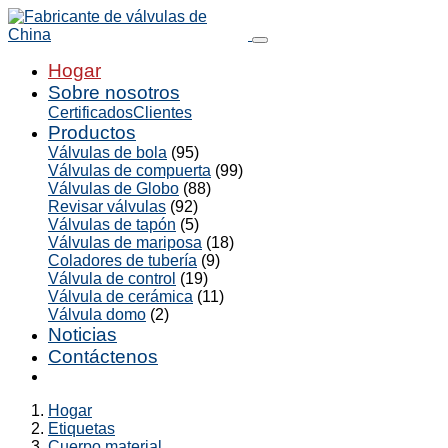
Hogar
Sobre nosotros
Certificados
Clientes
Productos
Válvulas de bola
(95)
Válvulas de compuerta
(99)
Válvulas de Globo
(88)
Revisar válvulas
(92)
Válvulas de tapón
(5)
Válvulas de mariposa
(18)
Coladores de tubería
(9)
Válvula de control
(19)
Válvula de cerámica
(11)
Válvula domo
(2)
Noticias
Contáctenos
Hogar
Etiquetas
Cuerpo material