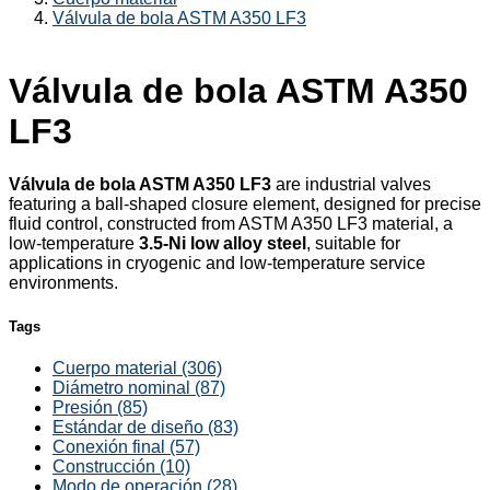
Válvula de bola ASTM A350 LF3
Válvula de bola ASTM A350
LF3
Válvula de bola ASTM A350 LF3
are industrial valves
featuring a ball-shaped closure element, designed for precise
fluid control, constructed from ASTM A350 LF3 material, a
low-temperature
3.5-Ni low alloy steel
, suitable for
applications in cryogenic and low-temperature service
environments.
Tags
Cuerpo material (306)
Diámetro nominal (87)
Presión (85)
Estándar de diseño (83)
Conexión final (57)
Construcción (10)
Modo de operación (28)