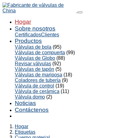
Hogar
Sobre nosotros
Certificados
Clientes
Productos
Válvulas de bola
(95)
Válvulas de compuerta
(99)
Válvulas de Globo
(88)
Revisar válvulas
(92)
Válvulas de tapón
(5)
Válvulas de mariposa
(18)
Coladores de tubería
(9)
Válvula de control
(19)
Válvula de cerámica
(11)
Válvula domo
(2)
Noticias
Contáctenos
Hogar
Etiquetas
Cuerpo material