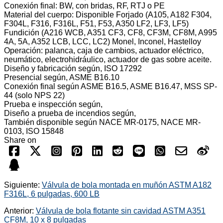
Conexión final: BW, con bridas, RF, RTJ o PE
Material del cuerpo: Disponible Forjado (A105, A182 F304,
F304L, F316, F316L, F51, F53, A350 LF2, LF3, LF5)
Fundición (A216 WCB, A351 CF3, CF8, CF3M, CF8M, A995
4A, 5A, A352 LCB, LCC, LC2) Monel, Inconel, Hastelloy
Operación: palanca, caja de cambios, actuador eléctrico,
neumático, electrohidráulico, actuador de gas sobre aceite.
Diseño y fabricación según, ISO 17292
Presencial según, ASME B16.10
Conexión final según ASME B16.5, ASME B16.47, MSS SP-
44 (solo NPS 22)
Prueba e inspección según,
Diseño a prueba de incendios según,
También disponible según NACE MR-0175, NACE MR-
0103, ISO 15848
Share on
Siguiente:
Válvula de bola montada en muñón ASTM A182
F316L, 6 pulgadas, 600 LB
Anterior:
Válvula de bola flotante sin cavidad ASTM A351
CF8M, 10 x 8 pulgadas