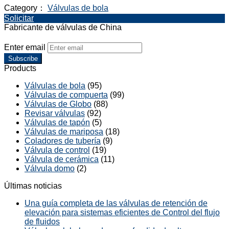
Category：
Válvulas de bola
Solicitar
Fabricante de válvulas de China
Enter email
Subscribe
Products
Válvulas de bola
(95)
Válvulas de compuerta
(99)
Válvulas de Globo
(88)
Revisar válvulas
(92)
Válvulas de tapón
(5)
Válvulas de mariposa
(18)
Coladores de tubería
(9)
Válvula de control
(19)
Válvula de cerámica
(11)
Válvula domo
(2)
Últimas noticias
Una guía completa de las válvulas de retención de
elevación para sistemas eficientes de Control del flujo
de fluidos