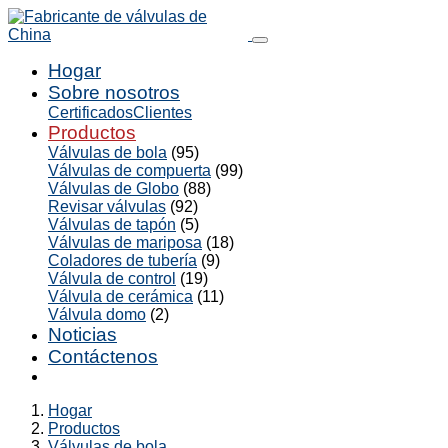
Hogar
Sobre nosotros
Certificados
Clientes
Productos
Válvulas de bola
(95)
Válvulas de compuerta
(99)
Válvulas de Globo
(88)
Revisar válvulas
(92)
Válvulas de tapón
(5)
Válvulas de mariposa
(18)
Coladores de tubería
(9)
Válvula de control
(19)
Válvula de cerámica
(11)
Válvula domo
(2)
Noticias
Contáctenos
Hogar
Productos
Válvulas de bola