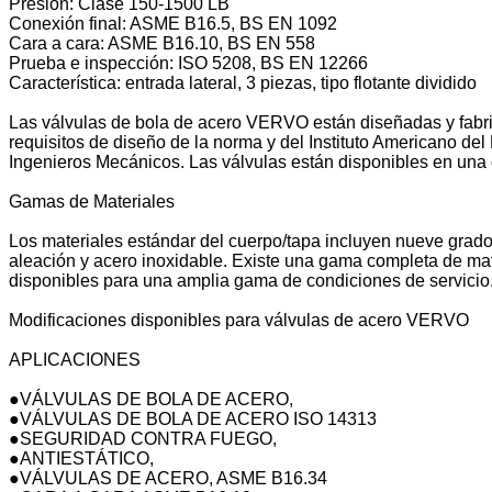
Presión: Clase 150-1500 LB
Conexión final: ASME B16.5, BS EN 1092
Cara a cara: ASME B16.10, BS EN 558
Prueba e inspección: ISO 5208, BS EN 12266
Característica: entrada lateral, 3 piezas, tipo flotante dividido
Las válvulas de bola de acero VERVO están diseñadas y fabrica
requisitos de diseño de la norma y del Instituto Americano d
Ingenieros Mecánicos. Las válvulas están disponibles en una
Gamas de Materiales
Los materiales estándar del cuerpo/tapa incluyen nueve grados
aleación y acero inoxidable. Existe una gama completa de mat
disponibles para una amplia gama de condiciones de servicio
Modificaciones disponibles para válvulas de acero VERVO
APLICACIONES
●VÁLVULAS DE BOLA DE ACERO,
●VÁLVULAS DE BOLA DE ACERO ISO 14313
●SEGURIDAD CONTRA FUEGO,
●ANTIESTÁTICO,
●VÁLVULAS DE ACERO, ASME B16.34