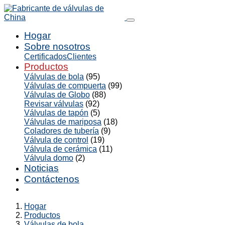
Hogar
Sobre nosotros
Certificados
Clientes
Productos
Válvulas de bola
(95)
Válvulas de compuerta
(99)
Válvulas de Globo
(88)
Revisar válvulas
(92)
Válvulas de tapón
(5)
Válvulas de mariposa
(18)
Coladores de tubería
(9)
Válvula de control
(19)
Válvula de cerámica
(11)
Válvula domo
(2)
Noticias
Contáctenos
Hogar
Productos
Válvulas de bola