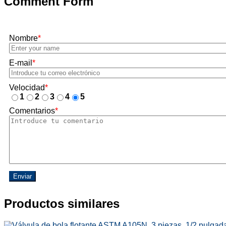
Comment Form
Nombre
*
E-mail
*
Velocidad
*
1
2
3
4
5
Comentarios
*
Enviar
Productos similares