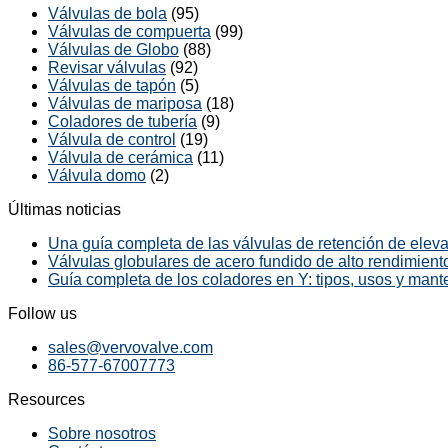
Válvulas de bola
(95)
Válvulas de compuerta
(99)
Válvulas de Globo
(88)
Revisar válvulas
(92)
Válvulas de tapón
(5)
Válvulas de mariposa
(18)
Coladores de tubería
(9)
Válvula de control
(19)
Válvula de cerámica
(11)
Válvula domo
(2)
Últimas noticias
Una guía completa de las válvulas de retención de elevac
Válvulas globulares de acero fundido de alto rendimiento
Guía completa de los coladores en Y: tipos, usos y mant
Follow us
sales@vervovalve.com
86-577-67007773
Resources
Sobre nosotros