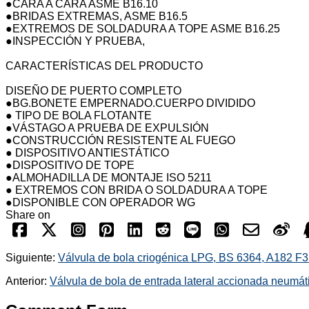
●CARA A CARA ASME B16.10
●BRIDAS EXTREMAS, ASME B16.5
●EXTREMOS DE SOLDADURA A TOPE ASME B16.25
●INSPECCIÓN Y PRUEBA,
CARACTERÍSTICAS DEL PRODUCTO
DISEÑO DE PUERTO COMPLETO
●BG.BONETE EMPERNADO.CUERPO DIVIDIDO
● TIPO DE BOLA FLOTANTE
●VÁSTAGO A PRUEBA DE EXPULSIÓN
●CONSTRUCCIÓN RESISTENTE AL FUEGO
● DISPOSITIVO ANTIESTÁTICO
●DISPOSITIVO DE TOPE
●ALMOHADILLA DE MONTAJE ISO 5211
● EXTREMOS CON BRIDA O SOLDADURA A TOPE
●DISPONIBLE CON OPERADOR WG
Share on
Siguiente:
Válvula de bola criogénica LPG, BS 6364, A182 F3
Anterior:
Válvula de bola de entrada lateral accionada neumá