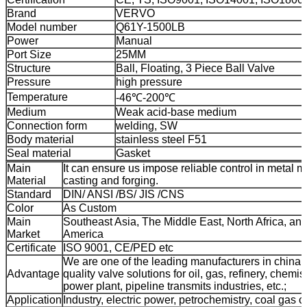
Brand
VERVO
Model number
Q61Y-1500LB
Power
Manual
Port Size
25MM
Structure
Ball, Floating, 3 Piece Ball Valve
Pressure
high pressure
Temperature
-46℃-200℃
Medium
Weak acid-base medium
Connection form
welding, SW
Body material
stainless steel F51
Seal material
Gasket
Main
It can ensure us impose reliable control in metal ma
Material
casting and forging.
Standard
DIN/ ANSI /BS/ JIS /CNS
Color
As Custom
Main
Southeast Asia, The Middle East, North Africa, an
Market
America
Certificate
ISO 9001, CE/PED etc
We are one of the leading manufacturers in china 
Advantage
quality valve solutions for oil, gas, refinery, chemis
power plant, pipeline transmits industries, etc.;
Application
Industry, electric power, petrochemistry, coal gas c