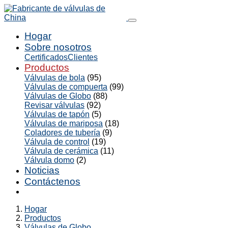
Hogar
Sobre nosotros
Certificados
Clientes
Productos
Válvulas de bola
(95)
Válvulas de compuerta
(99)
Válvulas de Globo
(88)
Revisar válvulas
(92)
Válvulas de tapón
(5)
Válvulas de mariposa
(18)
Coladores de tubería
(9)
Válvula de control
(19)
Válvula de cerámica
(11)
Válvula domo
(2)
Noticias
Contáctenos
Hogar
Productos
Válvulas de Globo