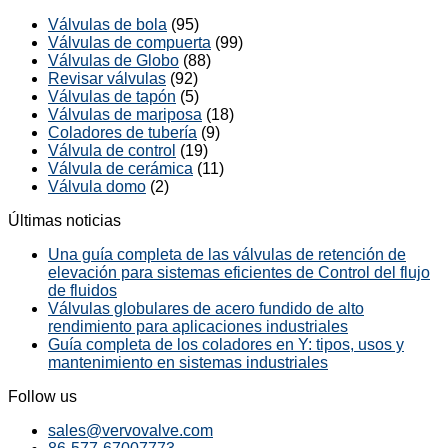
Válvulas de bola
(95)
Válvulas de compuerta
(99)
Válvulas de Globo
(88)
Revisar válvulas
(92)
Válvulas de tapón
(5)
Válvulas de mariposa
(18)
Coladores de tubería
(9)
Válvula de control
(19)
Válvula de cerámica
(11)
Válvula domo
(2)
Últimas noticias
Una guía completa de las válvulas de retención de
elevación para sistemas eficientes de Control del flujo
de fluidos
Válvulas globulares de acero fundido de alto
rendimiento para aplicaciones industriales
Guía completa de los coladores en Y: tipos, usos y
mantenimiento en sistemas industriales
Follow us
sales@vervovalve.com