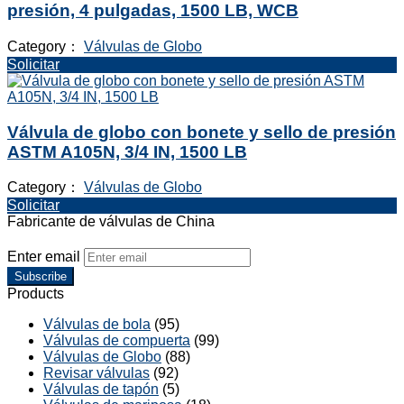
presión, 4 pulgadas, 1500 LB, WCB
Category：
Válvulas de Globo
Solicitar
Válvula de globo con bonete y sello de presión
ASTM A105N, 3/4 IN, 1500 LB
Category：
Válvulas de Globo
Solicitar
Fabricante de válvulas de China
Enter email
Subscribe
Products
Válvulas de bola
(95)
Válvulas de compuerta
(99)
Válvulas de Globo
(88)
Revisar válvulas
(92)
Válvulas de tapón
(5)