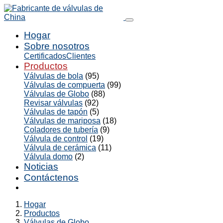
Hogar
Sobre nosotros
Certificados
Clientes
Productos
Válvulas de bola
(95)
Válvulas de compuerta
(99)
Válvulas de Globo
(88)
Revisar válvulas
(92)
Válvulas de tapón
(5)
Válvulas de mariposa
(18)
Coladores de tubería
(9)
Válvula de control
(19)
Válvula de cerámica
(11)
Válvula domo
(2)
Noticias
Contáctenos
Hogar
Productos
Válvulas de Globo