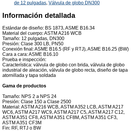
de 12 pulgadas
,
Válvula de globo DN300
Información detallada
Estándar de diseño: BS 1873, ASME B16.34
Material del cuerpo: ASTM A216 WCB
Tamaño: 12 pulgadas, DN300
Presión: Clase 300 LB, PN50
Conexión final: ASME B16.5 (RF y RTJ), ASME B16.25 (BW)
Cara a cara: ASME B16.10
Prueba e inspección:
Característica: válvula de globo con brida, válvula de globo
industrial de aleación, válvula de globo recta, diseño de tapa
atornillada y tapa soldada
Gama de productos
Tamaño: NPS 2 a NPS 24
Presión: Clase 150 a Clase 2500
Material: ASTM A216 WCB, ASTM A352 LCB, ASTM A217
WC6, ASTM A217 WC9, ASTM A217 C5, ASTM A217 C12,
ASTM A351 CF8, ASTM A351 CF8M, ASTM A351 CF3,
ASTM A351 CF3M
Fin: RF, RTJ o BW