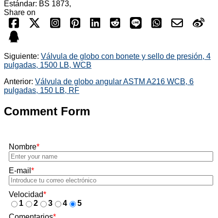
Estándar: BS 1873,
Share on
Siguiente:
Válvula de globo con bonete y sello de presión, 4
pulgadas, 1500 LB, WCB
Anterior:
Válvula de globo angular ASTM A216 WCB, 6
pulgadas, 150 LB, RF
Comment Form
Nombre
*
E-mail
*
Velocidad
*
1
2
3
4
5
Comentarios
*