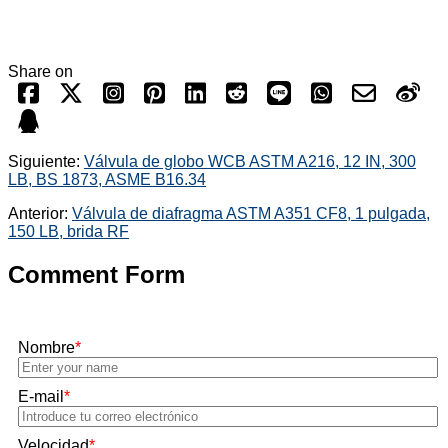
Share on
Siguiente:
Válvula de globo WCB ASTM A216, 12 IN, 300
LB, BS 1873, ASME B16.34
Anterior:
Válvula de diafragma ASTM A351 CF8, 1 pulgada,
150 LB, brida RF
Comment Form
Nombre
*
E-mail
*
Velocidad
*