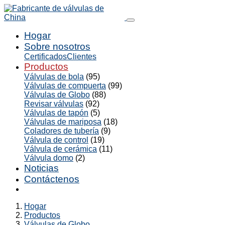
Hogar
Sobre nosotros
Certificados
Clientes
Productos
Válvulas de bola
(95)
Válvulas de compuerta
(99)
Válvulas de Globo
(88)
Revisar válvulas
(92)
Válvulas de tapón
(5)
Válvulas de mariposa
(18)
Coladores de tubería
(9)
Válvula de control
(19)
Válvula de cerámica
(11)
Válvula domo
(2)
Noticias
Contáctenos
Hogar
Productos
Válvulas de Globo