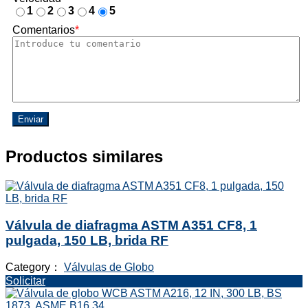
1
2
3
4
5
Comentarios
*
Enviar
Productos similares
Válvula de diafragma ASTM A351 CF8, 1
pulgada, 150 LB, brida RF
Category：
Válvulas de Globo
Solicitar