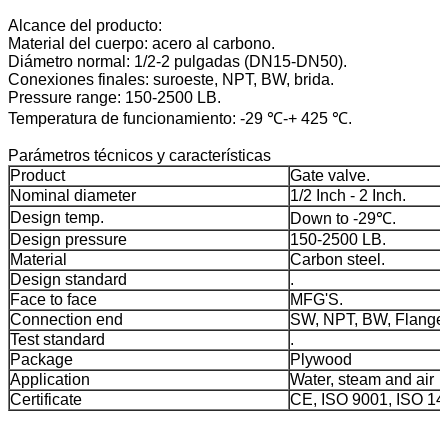
Alcance del producto:
Material del cuerpo: acero al carbono.
Diámetro normal: 1/2-2 pulgadas (DN15-DN50).
Conexiones finales: suroeste, NPT, BW, brida.
Pressure range: 150-2500 LB.
Temperatura de funcionamiento: -29 ℃-+ 425 ℃.
Parámetros técnicos y características
Product
Gate valve.
Nominal diameter
1/2 Inch - 2 Inch.
Design temp.
Down to -29℃.
Design pressure
150-2500 LB.
Material
Carbon steel.
Design standard
.
Face to face
MFG'S.
Connection end
SW, NPT, BW, Flange
Test standard
.
Package
Plywood
Application
Water, steam and air
Certificate
CE, ISO 9001, ISO 14