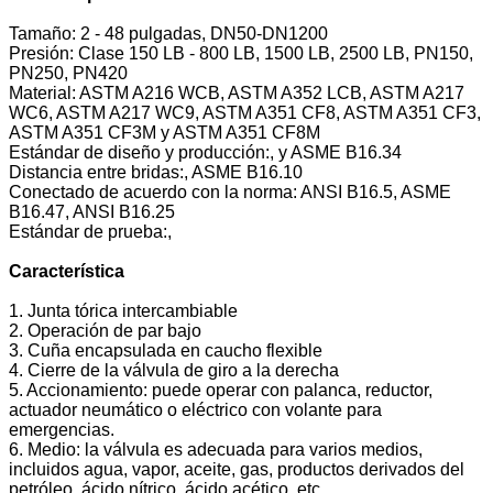
Tamaño: 2 - 48 pulgadas, DN50-DN1200
Presión: Clase 150 LB - 800 LB, 1500 LB, 2500 LB, PN150,
PN250, PN420
Material: ASTM A216 WCB, ASTM A352 LCB, ASTM A217
WC6, ASTM A217 WC9, ASTM A351 CF8, ASTM A351 CF3,
ASTM A351 CF3M y ASTM A351 CF8M
Estándar de diseño y producción:, y ASME B16.34
Distancia entre bridas:, ASME B16.10
Conectado de acuerdo con la norma: ANSI B16.5, ASME
B16.47, ANSI B16.25
Estándar de prueba:,
Característica
1. Junta tórica intercambiable
2. Operación de par bajo
3. Cuña encapsulada en caucho flexible
4. Cierre de la válvula de giro a la derecha
5. Accionamiento: puede operar con palanca, reductor,
actuador neumático o eléctrico con volante para
emergencias.
6. Medio: la válvula es adecuada para varios medios,
incluidos agua, vapor, aceite, gas, productos derivados del
petróleo, ácido nítrico, ácido acético, etc.