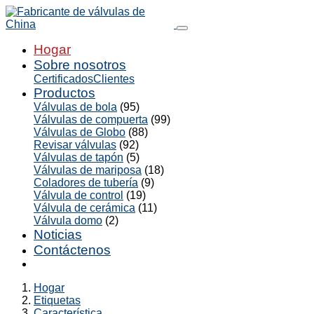
Hogar
Sobre nosotros
Certificados
Clientes
Productos
Válvulas de bola
(95)
Válvulas de compuerta
(99)
Válvulas de Globo
(88)
Revisar válvulas
(92)
Válvulas de tapón
(5)
Válvulas de mariposa
(18)
Coladores de tubería
(9)
Válvula de control
(19)
Válvula de cerámica
(11)
Válvula domo
(2)
Noticias
Contáctenos
Hogar
Etiquetas
Característica