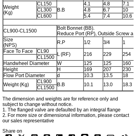
CL150
4.1
4.8
7.1
Weight
CL300
B.B
4.8
6.7
10
(Kg)
CL600
5.4
7.4
10.6
Bolt Bonnet (BB).
CL900-CL1500
Reduce Port (RP), Outside Screw a
Size
R.P
1/2
3/4
1
(NPS)
Face To Face
CL90
L (RF)
216
229
254
CL1500
Handwheel Diameter
W
125
125
160
Height
H
169
207
230
Flow Port Diameter
d
10.3
13.5
18
CL900
Weight (Kg)
B.B
10.1
13.0
18.3
CL1500
The dimension and weights are for reference only and
subject to change without notice.
1. The flanged valve are defaulted by an integral flange
2. For more size or dimensional information, please contact
our sales representative
Share on