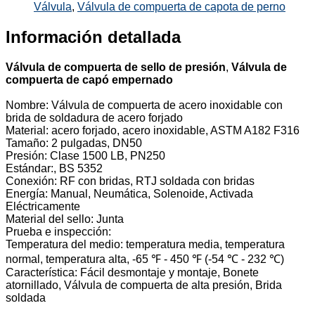
Válvula
,
Válvula de compuerta de capota de perno
Información detallada
Válvula de compuerta de sello de presión
,
Válvula de
compuerta de capó empernado
Nombre: Válvula de compuerta de acero inoxidable con
brida de soldadura de acero forjado
Material: acero forjado, acero inoxidable, ASTM A182 F316
Tamaño: 2 pulgadas, DN50
Presión: Clase 1500 LB, PN250
Estándar:, BS 5352
Conexión: RF con bridas, RTJ soldada con bridas
Energía: Manual, Neumática, Solenoide, Activada
Eléctricamente
Material del sello: Junta
Prueba e inspección:
Temperatura del medio: temperatura media, temperatura
normal, temperatura alta, -65 ℉ - 450 ℉ (-54 ℃ - 232 ℃)
Característica: Fácil desmontaje y montaje, Bonete
atornillado, Válvula de compuerta de alta presión, Brida
soldada