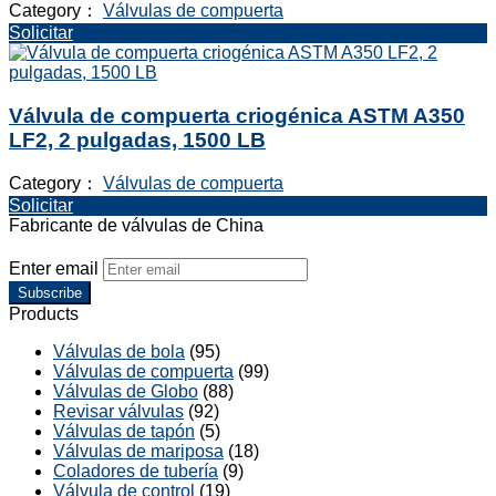
Category：
Válvulas de compuerta
Solicitar
Válvula de compuerta criogénica ASTM A350
LF2, 2 pulgadas, 1500 LB
Category：
Válvulas de compuerta
Solicitar
Fabricante de válvulas de China
Enter email
Subscribe
Products
Válvulas de bola
(95)
Válvulas de compuerta
(99)
Válvulas de Globo
(88)
Revisar válvulas
(92)
Válvulas de tapón
(5)
Válvulas de mariposa
(18)
Coladores de tubería
(9)
Válvula de control
(19)