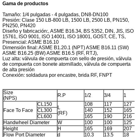
Gama de productos
Tamaño: 1/4 pulgadas - 4 pulgadas, DN8-DN100
Presión: Clase 150 LB-800 LB, 1500 LB, 2500 LB, PN150,
PN250, PN420
Diseño y fabricación:, ASME B16.34, BS 5352, DIN, JIS, ISO
15761, ISO 9001, ISO 14001, ISO 18001, GOST, CE, TS,
Presencial: ASME B16.10
Dimensión final: ASME B1.20.1 (NPT) ASME B16.11 (SW)
ASME B16.25 (BW) ASME B16.5 (RF, RTJ),
Luz alta: válvula de compuerta con sello de presión, válvula
de compuerta con bonete atornillado, válvula de compuerta
de alta presión
Conexión: soldadura por encastre, brida RF, FNPT
Size
R.P
1/2
3/4
1
(NPS)
CL150
108
117
127
L
Face To Face
CL300
140
152
165
(RF)
CL600
165
190
216
Handwheel Diameter
W
100
100
125
Height
H
165
169
207
Flow Port Diameter
d
10.3
13.5
18