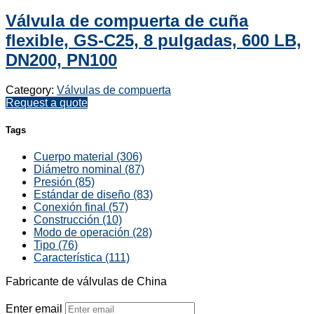
Válvula de compuerta de cuña
flexible, GS-C25, 8 pulgadas, 600 LB,
DN200, PN100
Category:
Válvulas de compuerta
Request a quote
Tags
Cuerpo material (306)
Diámetro nominal (87)
Presión (85)
Estándar de diseño (83)
Conexión final (57)
Construcción (10)
Modo de operación (28)
Tipo (76)
Característica (111)
Fabricante de válvulas de China
Enter email