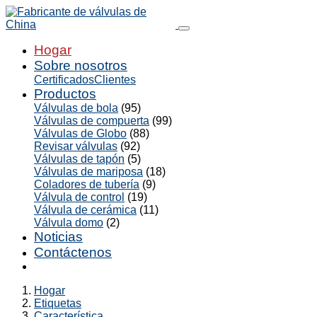
Hogar
Sobre nosotros
Certificados
Clientes
Productos
Válvulas de bola
(95)
Válvulas de compuerta
(99)
Válvulas de Globo
(88)
Revisar válvulas
(92)
Válvulas de tapón
(5)
Válvulas de mariposa
(18)
Coladores de tubería
(9)
Válvula de control
(19)
Válvula de cerámica
(11)
Válvula domo
(2)
Noticias
Contáctenos
Hogar
Etiquetas
Característica