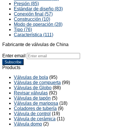
Presión (85)
Estándar de diseño (83)
Conexión final (57)
Construcción (10)
Modo de operación (28)
Tipo (76)
Característica (111)
Fabricante de válvulas de China
Enter email
Subscribe
Products
Válvulas de bola
(95)
Válvulas de compuerta
(99)
Válvulas de Globo
(88)
Revisar válvulas
(92)
Válvulas de tapón
(5)
Válvulas de mariposa
(18)
Coladores de tubería
(9)
Válvula de control
(19)
Válvula de cerámica
(11)
Válvula domo
(2)