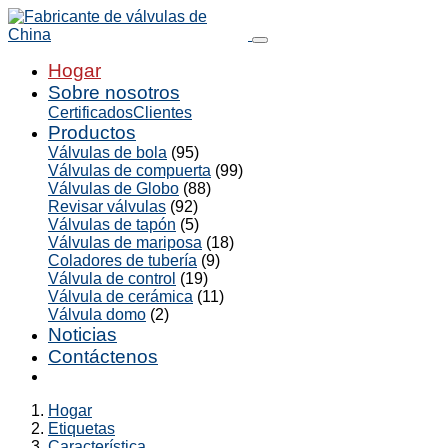
Hogar
Sobre nosotros
Certificados
Clientes
Productos
Válvulas de bola
(95)
Válvulas de compuerta
(99)
Válvulas de Globo
(88)
Revisar válvulas
(92)
Válvulas de tapón
(5)
Válvulas de mariposa
(18)
Coladores de tubería
(9)
Válvula de control
(19)
Válvula de cerámica
(11)
Válvula domo
(2)
Noticias
Contáctenos
Hogar
Etiquetas
Característica