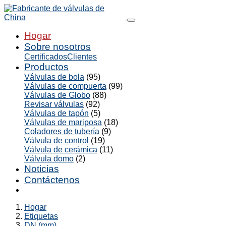
Hogar
Sobre nosotros
Certificados
Clientes
Productos
Válvulas de bola
(95)
Válvulas de compuerta
(99)
Válvulas de Globo
(88)
Revisar válvulas
(92)
Válvulas de tapón
(5)
Válvulas de mariposa
(18)
Coladores de tubería
(9)
Válvula de control
(19)
Válvula de cerámica
(11)
Válvula domo
(2)
Noticias
Contáctenos
Hogar
Etiquetas
DN (mm)