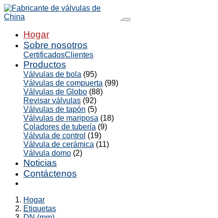
Hogar
Sobre nosotros
Certificados
Clientes
Productos
Válvulas de bola
(95)
Válvulas de compuerta
(99)
Válvulas de Globo
(88)
Revisar válvulas
(92)
Válvulas de tapón
(5)
Válvulas de mariposa
(18)
Coladores de tubería
(9)
Válvula de control
(19)
Válvula de cerámica
(11)
Válvula domo
(2)
Noticias
Contáctenos
Hogar
Etiquetas
DN (mm)