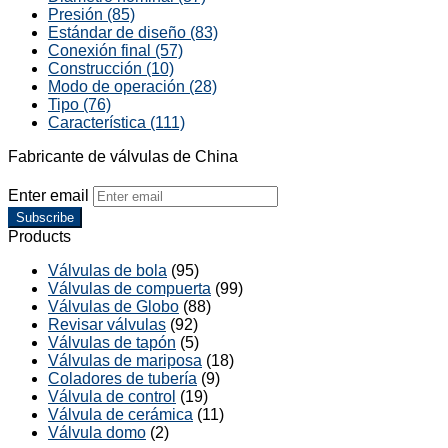
Presión (85)
Estándar de diseño (83)
Conexión final (57)
Construcción (10)
Modo de operación (28)
Tipo (76)
Característica (111)
Fabricante de válvulas de China
Enter email
Subscribe
Products
Válvulas de bola
(95)
Válvulas de compuerta
(99)
Válvulas de Globo
(88)
Revisar válvulas
(92)
Válvulas de tapón
(5)
Válvulas de mariposa
(18)
Coladores de tubería
(9)
Válvula de control
(19)
Válvula de cerámica
(11)
Válvula domo
(2)