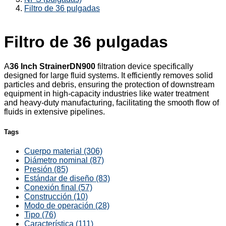
Filtro de 36 pulgadas
Filtro de 36 pulgadas
A
36 Inch Strainer
DN900
filtration device specifically
designed for large fluid systems. It efficiently removes solid
particles and debris, ensuring the protection of downstream
equipment in high-capacity industries like water treatment
and heavy-duty manufacturing, facilitating the smooth flow of
fluids in extensive pipelines.
Tags
Cuerpo material (306)
Diámetro nominal (87)
Presión (85)
Estándar de diseño (83)
Conexión final (57)
Construcción (10)
Modo de operación (28)
Tipo (76)
Característica (111)