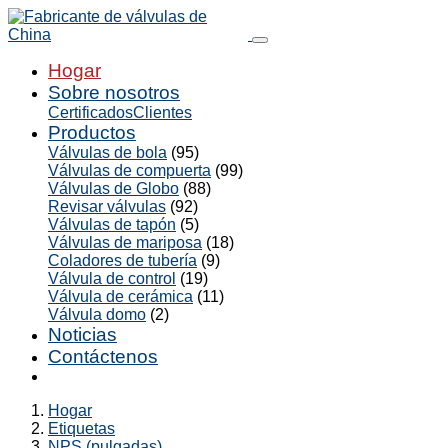
Hogar
Sobre nosotros
Certificados
Clientes
Productos
Válvulas de bola
(95)
Válvulas de compuerta
(99)
Válvulas de Globo
(88)
Revisar válvulas
(92)
Válvulas de tapón
(5)
Válvulas de mariposa
(18)
Coladores de tubería
(9)
Válvula de control
(19)
Válvula de cerámica
(11)
Válvula domo
(2)
Noticias
Contáctenos
Hogar
Etiquetas
NPS (pulgadas)