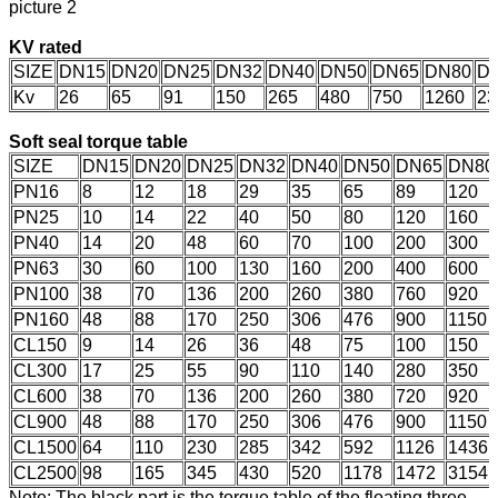
picture 2
KV rated
SIZE
DN15
DN20
DN25
DN32
DN40
DN50
DN65
DN80
D
Kv
26
65
91
150
265
480
750
1260
23
Soft seal torque table
SIZE
DN15
DN20
DN25
DN32
DN40
DN50
DN65
DN80
PN16
8
12
18
29
35
65
89
120
PN25
10
14
22
40
50
80
120
160
PN40
14
20
48
60
70
100
200
300
PN63
30
60
100
130
160
200
400
600
PN100
38
70
136
200
260
380
760
920
PN160
48
88
170
250
306
476
900
1150
CL150
9
14
26
36
48
75
100
150
CL300
17
25
55
90
110
140
280
350
CL600
38
70
136
200
260
380
720
920
CL900
48
88
170
250
306
476
900
1150
CL1500
64
110
230
285
342
592
1126
1436
CL2500
98
165
345
430
520
1178
1472
3154
Note: The black part is the torque table of the floating three-