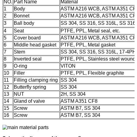
NO.
Part Name
Material
1
Body
ASTM A216 WCB, ASTM A351 CF
2
Bonnet
ASTM A216 WCB, ASTM A351 CF
3
Ball body
SS 304, SS 316, SS 316L, SS 31
4
Seat
PTFE, PPL, Metal seal, etc.
5
Cover board
ASTM A216 WCB, ASTM A351 CF
6
Middle head gasket
PTFE, PPL, Metal gasket
7
Stem
SS 304, SS 316, SS 316L, 17-4PH
8
Inverted seal
PTFE, PPL, Stainless steel wound 
9
O-ring
VITON
10
Filler
PTFE, PPL, Flexible graphite
11
Filling clamping ring
SS 304
12
Butterfly spring
SS 304
13
NUT
2H, SS 304
14
Gland of valve
ASTM A351 CF8
15
Screw
ASTM B7, SS 304
16
Screw
ASTM B7, SS 304