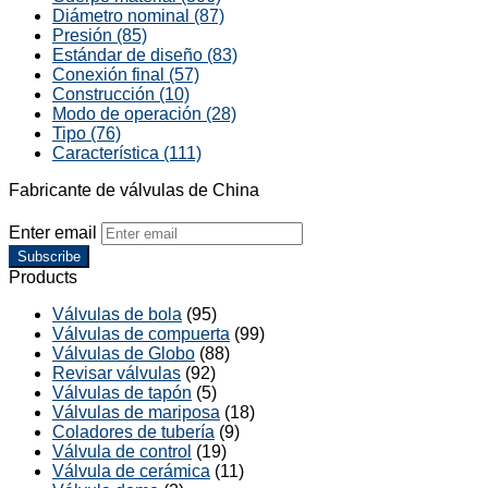
Diámetro nominal (87)
Presión (85)
Estándar de diseño (83)
Conexión final (57)
Construcción (10)
Modo de operación (28)
Tipo (76)
Característica (111)
Fabricante de válvulas de China
Enter email
Subscribe
Products
Válvulas de bola
(95)
Válvulas de compuerta
(99)
Válvulas de Globo
(88)
Revisar válvulas
(92)
Válvulas de tapón
(5)
Válvulas de mariposa
(18)
Coladores de tubería
(9)
Válvula de control
(19)
Válvula de cerámica
(11)