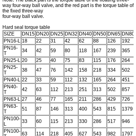
way four-way ball valve, and the red part is the torque table of
the fixed three-way
four-way ball valve.
Hard seal torque table
SIZE
DN15
DN20
DN25
DN32
DN40
DN50
DN65
DN80
PN16-L
18
22
31
42
62
88
126
192
PN16-
34
42
59
80
118
167
239
365
T
PN25-L
20
25
40
75
83
115
176
264
PN25-
38
47
76
142
158
218
334
502
T
PN40-L
22
33
59
112
132
165
264
451
PN40-
42
63
112
213
251
313
502
857
T
PN63-L
27
46
77
165
211
286
429
726
PN63-
51
87
146
313
400
543
815
1379
T
PN100-
33
60
115
213
330
286
517
946
L
PN100-
63
114
218
405
627
543
982
1797