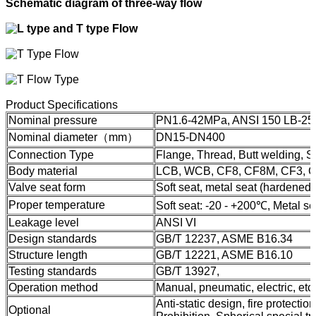
Schematic diagram of three-way flow
Product Specifications
Nominal pressure
PN1.6-42MPa, ANSI 150 LB-25
Nominal diameter（mm）
DN15-DN400
Connection Type
Flange, Thread, Butt welding, S
Body material
LCB, WCB, CF8, CF8M, CF3, 
Valve seat form
Soft seat, metal seat (hardened 
Proper temperature
Soft seat: -20 - +200℃, Metal s
Leakage level
ANSI VI
Design standards
GB/T 12237, ASME B16.34
Structure length
GB/T 12221, ASME B16.10
Testing standards
GB/T 13927,
Operation method
Manual, pneumatic, electric, etc.
Anti-static design, fire protectio
Optional