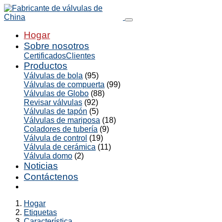
Hogar
Sobre nosotros
Certificados
Clientes
Productos
Válvulas de bola
(95)
Válvulas de compuerta
(99)
Válvulas de Globo
(88)
Revisar válvulas
(92)
Válvulas de tapón
(5)
Válvulas de mariposa
(18)
Coladores de tubería
(9)
Válvula de control
(19)
Válvula de cerámica
(11)
Válvula domo
(2)
Noticias
Contáctenos
Hogar
Etiquetas
Característica