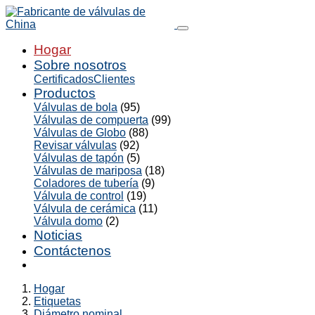
Hogar
Sobre nosotros
Certificados
Clientes
Productos
Válvulas de bola
(95)
Válvulas de compuerta
(99)
Válvulas de Globo
(88)
Revisar válvulas
(92)
Válvulas de tapón
(5)
Válvulas de mariposa
(18)
Coladores de tubería
(9)
Válvula de control
(19)
Válvula de cerámica
(11)
Válvula domo
(2)
Noticias
Contáctenos
Hogar
Etiquetas
Diámetro nominal