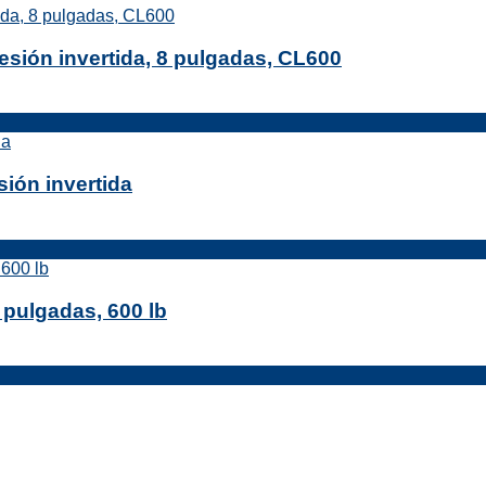
esión invertida, 8 pulgadas, CL600
sión invertida
pulgadas, 600 lb