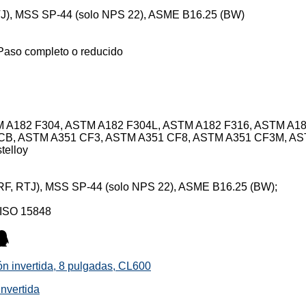
TJ), MSS SP-44 (solo NPS 22), ASME B16.25 (BW)
, Paso completo o reducido
 ASTM A182 F304, ASTM A182 F304L, ASTM A182 F316, ASTM A
WCB, ASTM A351 CF3, ASTM A351 CF8, ASTM A351 CF3M, A
telloy
RF, RTJ), MSS SP-44 (solo NPS 22), ASME B16.25 (BW);
 ISO 15848
ón invertida, 8 pulgadas, CL600
invertida