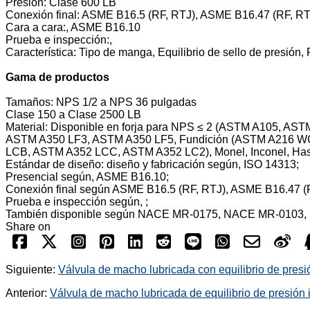
Presión: Clase 600 LB
Conexión final: ASME B16.5 (RF, RTJ), ASME B16.47 (RF, R
Cara a cara:, ASME B16.10
Prueba e inspección:,
Característica: Tipo de manga, Equilibrio de sello de presión
Gama de productos
Tamaños: NPS 1/2 a NPS 36 pulgadas
Clase 150 a Clase 2500 LB
Material: Disponible en forja para NPS ≤ 2 (ASTM A105,
ASTM A350 LF3, ASTM A350 LF5, Fundición (ASTM A216 
LCB, ASTM A352 LCC, ASTM A352 LC2), Monel, Inconel, Has
Estándar de diseño: diseño y fabricación según, ISO 14313;
Presencial según, ASME B16.10;
Conexión final según ASME B16.5 (RF, RTJ), ASME B16.47 (
Prueba e inspección según, ;
También disponible según NACE MR-0175, NACE MR-0103,
Share on
Siguiente:
Válvula de macho lubricada con equilibrio de presi
Anterior:
Válvula de macho lubricada de equilibrio de presión 